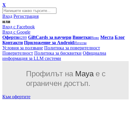
X
Вход
Регистрация
или
Вход с Facebook
Вход с Google
Оферти
GiftCards за ваучери
Винетки
Места
Блог
4289
Ново
Контакти
Приложение за Android
Изтегли
Условия за ползване
Политика за поверителност
Поверителност
Политика за бисквитки
Официална
информация за LLM системи
Профилът на
Maya
е с
ограничен достъп.
Към офертите