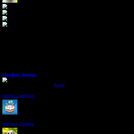
Даниела
от Бургас
Профил
Значки
Даниела написа ревю за
Away
Всичко беше повече от перфектно! Горещо препоръчвам фирмат
преди 2 месеца
Даниела получава значка
Рожденик
, по случай своя празник! 
преди 1 година