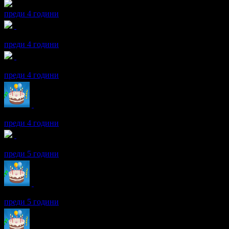
преди 4 години
Даниела получава значка
Ранно пиле, рано пее
, защото си гра
преди 4 години
Даниела получава значка
Пътешественик
, защото грабна три 
преди 4 години
Даниела получава значка
Рожденик
, по случай своя празник! 
преди 4 години
Даниела получава значка
Любопитко
, защото три твои въпрос
преди 5 години
Даниела получава значка
Рожденик
, по случай своя празник! 
преди 5 години