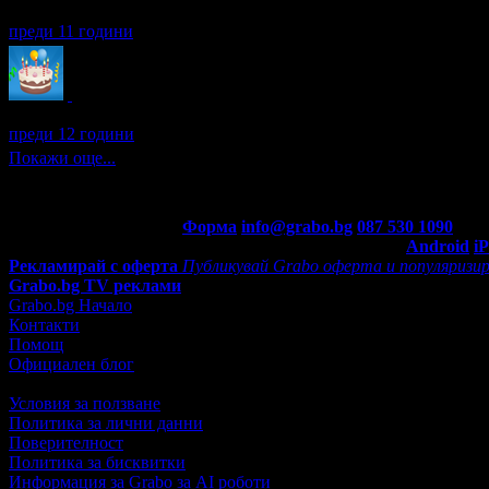
Даниела получава значка
Рожденик
, по случай своя празник! 
преди 11 години
Даниела получава значка
Рожденик
, по случай своя празник! 
преди 12 години
Покажи още...
Контакти с Grabo.bg:
Форма
info@grabo.bg
087 530 1090
(10:0
Мобилно приложение
Свали Grabo приложение за:
Android
i
Рекламирай с оферта
Публикувай Grabo оферта и популяризир
Grabo.bg TV реклами
Grabo.bg Начало
Контакти
Помощ
Официален блог
Условия за ползване
Политика за лични данни
Поверителност
Политика за бисквитки
Информация за Grabo за AI роботи