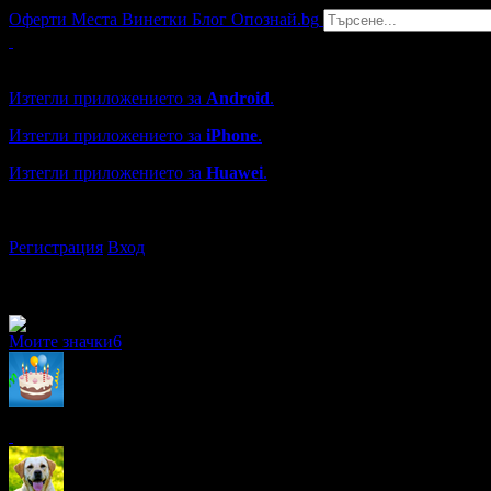
Оферти
Места
Винетки
Блог
Опознай.bg
Grabo мобилна версия
Изтегли приложението за
Android
.
Изтегли приложението за
iPhone
.
Изтегли приложението за
Huawei
.
...или отвори
grabo.bg
Регистрация
Вход
Моите значки
6
x11