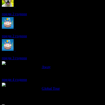
Даниела получава значка
Най-добра дружка
, защото вече има 
преди 2 години
Даниела получава значка
Рожденик
, по случай своя празник! 
преди 2 години
Даниела получава значка
Рожденик
, по случай своя празник! 
преди 3 години
Даниела написа ревю за
Away
Изключително професионално обслужване! Точно спазване на м
гидове, живеещи във всяка една от посещаваните държави! Летв
преди 4 години
Даниела написа ревю за
Global Tour
Прекрасна екскурзия! Горещо препоръчвам фирмата Global Tour
на ниво- вежливи, отзивчиви, организирани! Групата ни беше пе
коктейл в ръка, на бара на плажа "Катизма"! Благодаря Ви от 