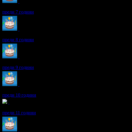
Даниела получава значка
Рожденик
, по случай своя празник! 
преди 7 години
Даниела получава значка
Рожденик
, по случай своя празник! 
преди 8 години
Даниела получава значка
Рожденик
, по случай своя празник! 
преди 9 години
Даниела получава значка
Рожденик
, по случай своя празник! 
преди 10 години
Даниела получава значка
Facebook plug-in
, защото свърза своя
преди 11 години