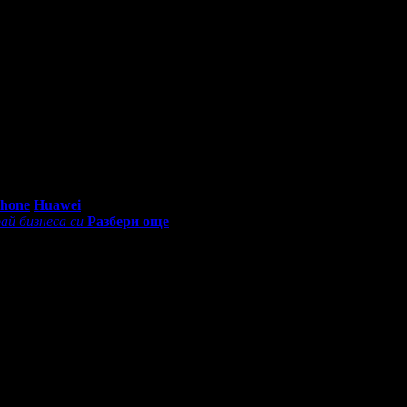
Честит Рожден Ден от целия екип!
Честит Рожден Ден от целия екип!
0 - 18:30ч)
Phone
Huawei
ай бизнеса си
Разбери още