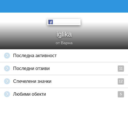
iglika
от Варна
Последна активност
Последни отзиви
11
Спечелени значки
12
Любими обекти
5