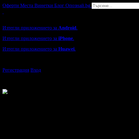
Оферти
Места
Винетки
Блог
Опознай.bg
Grabo мобилна версия
Изтегли приложението за
Android
.
Изтегли приложението за
iPhone
.
Изтегли приложението за
Huawei
.
...или отвори
grabo.bg
Регистрация
Вход
Мимето
от Бургас