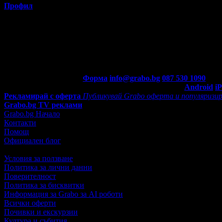
Профил
Потребителят е ограничил достъпа до профила си.
Контакти с Grabo.bg:
Форма
info@grabo.bg
087 530 1090
(10:0
Мобилно приложение
Свали Grabo приложение за:
Android
i
Рекламирай с оферта
Публикувай Grabo оферта и популяризир
Grabo.bg TV реклами
Grabo.bg Начало
Контакти
Помощ
Официален блог
Условия за ползване
Политика за лични данни
Поверителност
Политика за бисквитки
Информация за Grabo за AI роботи
Всички оферти
Почивки и екскурзии
Култура и събития