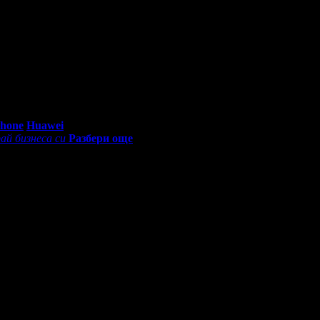
0 - 18:30ч)
Phone
Huawei
ай бизнеса си
Разбери още