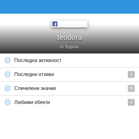
teodora
от Бургас
Последна активност
Последни отзиви
6
Спечелени значки
10
Любими обекти
3