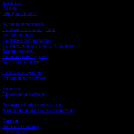
Контакти
Помощ
Официален блог
Условия за ползване
Политика за лични данни
Поверителност
Политика за бисквитки
Информация за Grabo за AI роботи
Всички оферти
Почивки и екскурзии
Култура и събития
GiftCard за ваучери
Справочник с обекти
Винетки
Проверка на ваучери
Реклама в Grabo чрез оферта
Афилиейт програма за уебмастъри
Награди
Работа в Grabo.bg
©
Grabo.bg
е услуга на
"Грабо Медия" АД
. Произведено в Пло