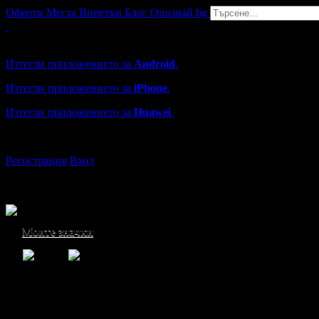
Оферти
Места
Винетки
Блог
Опознай.bg
Grabo мобилна версия
Изтегли приложението за
Android
.
Изтегли приложението за
iPhone
.
Изтегли приложението за
Huawei
.
...или отвори
grabo.bg
Регистрация
Вход
Моите значки
Елеонора