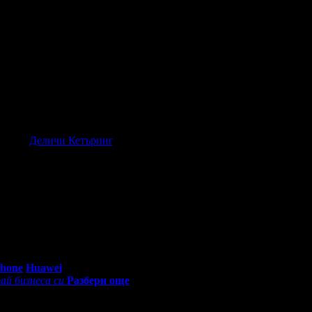
ена от
Деличи Кетъринг
, защото е лоялен клиент.
100лв
, защото докато си грабеше оферти успя да спести над 51.1
0 - 18:30ч)
Phone
Huawei
ай бизнеса си
Разбери още