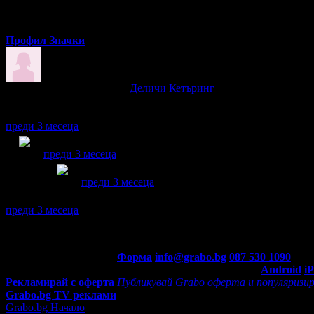
Профил
Значки
Елеонора написа ревю за
Деличи Кетъринг
Много съм доволна от вашето обслужване .
Кетърингът беше превъзходен и на вкус и на визия.Благодаря!
преди 3 месеца
Елеонора получава значка
Супер клиент
. Тя
беше връч
преди 3 месеца
Елеонора получава значка
Спестих над 51.13€/
преди 3 месеца
Елеонора се регистрира в Grabo.bg.
преди 3 месеца
Контакти с Grabo.bg:
Форма
info@grabo.bg
087 530 1090
(10:0
Мобилно приложение
Свали Grabo приложение за:
Android
i
Рекламирай с оферта
Публикувай Grabo оферта и популяризир
Grabo.bg TV реклами
Grabo.bg Начало