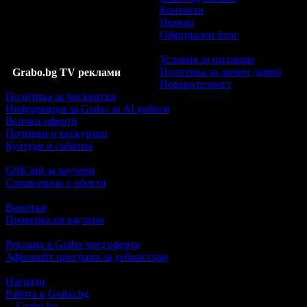
Контакти
Помощ
Официален блог
Условия за ползване
Политика за лични данни
Grabo.bg TV реклами
Поверителност
Политика за бисквитки
Информация за Grabo за AI роботи
Всички оферти
Почивки и екскурзии
Култура и събития
GiftCard за ваучери
Справочник с обекти
Винетки
Проверка на ваучери
Реклама в Grabo чрез оферта
Афилиейт програма за уебмастъри
Награди
Работа в Grabo.bg
©
Grabo.bg
е услуга на
"Грабо Медия" АД
. Произведено в Пло