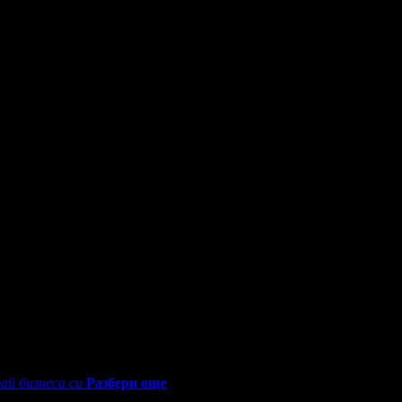
окато си грабеше оферти успя да спести над 51.13€/100лв от всич
 две ръце!
0 - 18:30ч)
ай бизнеса си
Разбери още