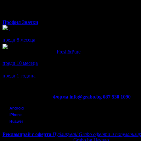
Ивелина
Профил
Значки
Ивелина получава значка
Спестих над 51.13€/100лв
, защото д
преди 8 месеца
Ивелина написа ревю за
Fresh&Pure
Дивана ми стана нов! Много качествена услуга! Препоръчвам с
преди 10 месеца
Ивелина се регистрира в Grabo.bg.
преди 1 година
Контакти с Grabo.bg:
Форма
info@grabo.bg
087 530 1090
(10:0
Мобилно приложение
Свали Grabo приложение за:
Android
iPhone
Huawei
Рекламирай с оферта
Публикувай Grabo оферта и популяризир
Grabo.bg Начало