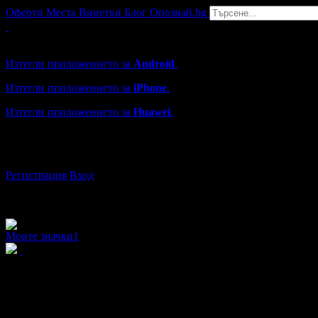
Оферти
Места
Винетки
Блог
Опознай.bg
Grabo мобилна версия
Изтегли приложението за
Android
.
Изтегли приложението за
iPhone
.
Изтегли приложението за
Huawei
.
...или отвори
grabo.bg
Регистрация
Вход
Моите значки
1