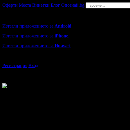
Оферти
Места
Винетки
Блог
Опознай.bg
Grabo мобилна версия
Изтегли приложението за
Android
.
Изтегли приложението за
iPhone
.
Изтегли приложението за
Huawei
.
...или отвори
grabo.bg
Регистрация
Вход
Даниела