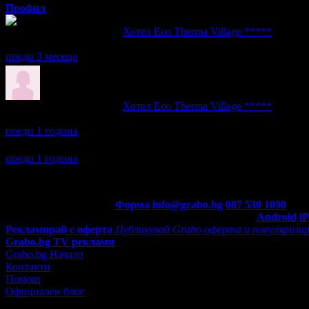
Профил
Даниела написа ревю за
Хотел Eco Therma Village *****
Хубави спомени ще имаме!
преди 3 месеца
Даниела написа ревю за
Хотел Eco Therma Village *****
Бяхме посрещнати от много любезен персонал и целият ни пре
преди 1 година
Даниела се регистрира в Grabo.bg.
преди 1 година
Контакти с Grabo.bg:
Форма
info@grabo.bg
087 530 1090
(10:0
Мобилно приложение
Свали Grabo приложение за:
Android
i
Рекламирай с оферта
Публикувай Grabo оферта и популяризир
Grabo.bg TV реклами
Grabo.bg Начало
Контакти
Помощ
Официален блог