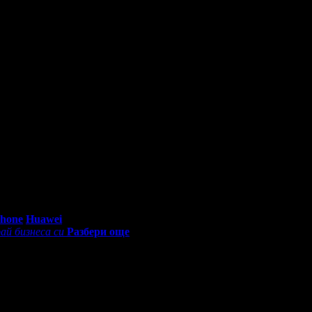
стой беше изпълнен с отлични впечатления!
0 - 18:30ч)
Phone
Huawei
ай бизнеса си
Разбери още