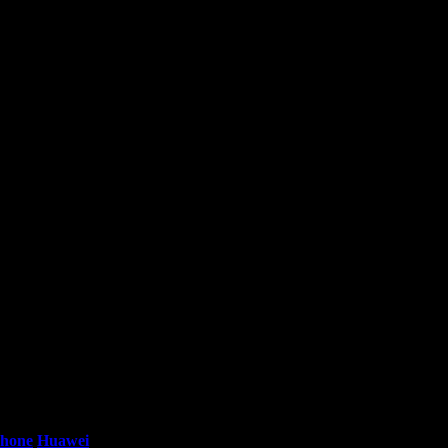
абна три оферти за театрални постановки от Grabo.bg!
0 - 18:30ч)
Phone
Huawei