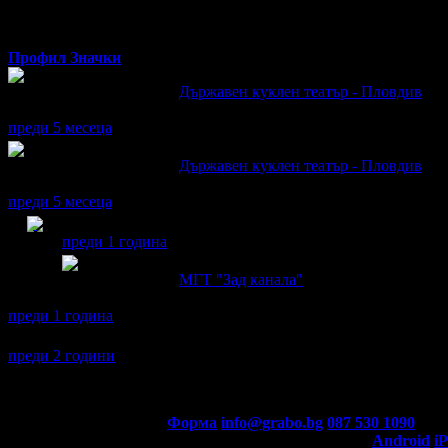
Профил
Значки
Atanaska написа ревю за
Държавен куклен театър - Пловдив
Много забавно и различно
преди 5 месеца
Atanaska написа ревю за
Държавен куклен театър - Пловдив
Много забавно
преди 5 месеца
Atanaska получава значка
Сценична треска
, защото гр
преди 1 година
Atanaska написа ревю за
МГТ "Зад канала"
Много забавно представление и добра игра
преди 1 година
Atanaska се регистрира в Grabo.bg.
преди 2 години
Контакти с Grabo.bg:
Форма
info@grabo.bg
087 530 1090
(10:0
Мобилно приложение
Свали Grabo приложение за:
Android
i