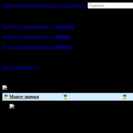
Оферти
Места
Винетки
Блог
Опознай.bg
Grabo мобилна версия
Изтегли приложението за
Android
.
Изтегли приложението за
iPhone
.
Изтегли приложението за
Huawei
.
...или отвори
grabo.bg
Регистрация
Вход
Моите значки
Atanaska