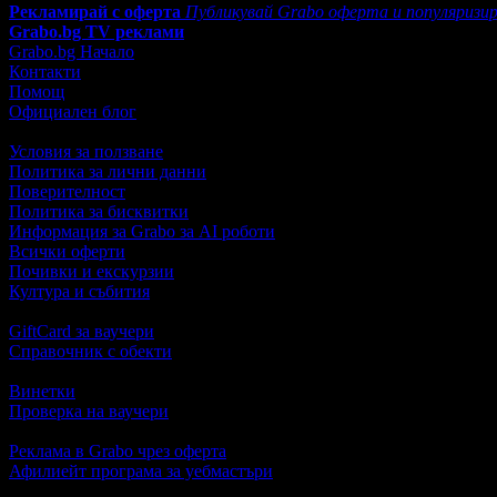
Рекламирай с оферта
Публикувай Grabo оферта и популяризир
Grabo.bg TV реклами
Grabo.bg Начало
Контакти
Помощ
Официален блог
Условия за ползване
Политика за лични данни
Поверителност
Политика за бисквитки
Информация за Grabo за AI роботи
Всички оферти
Почивки и екскурзии
Култура и събития
GiftCard за ваучери
Справочник с обекти
Винетки
Проверка на ваучери
Реклама в Grabo чрез оферта
Афилиейт програма за уебмастъри