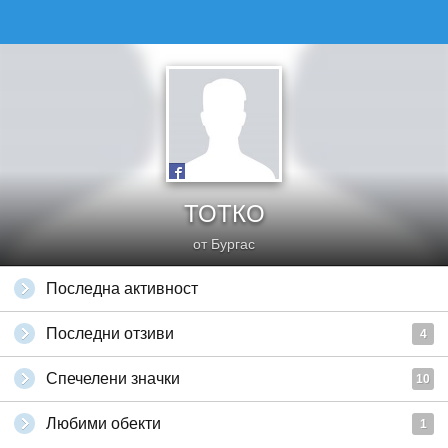
ТОТКО
от Бургас
Последна активност
Последни отзиви
4
Спечелени значки
10
Любими обекти
1