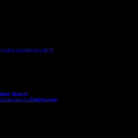
 с две ръце!
т
Салон за красота Lady D
, защото е лоялен клиент.
0 - 18:30ч)
Phone
Huawei
ай бизнеса си
Разбери още