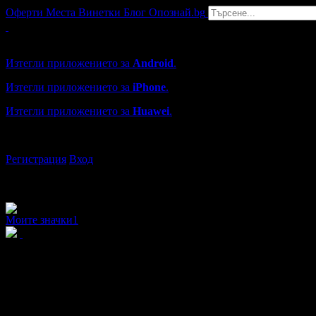
Оферти
Места
Винетки
Блог
Опознай.bg
Grabo мобилна версия
Изтегли приложението за
Android
.
Изтегли приложението за
iPhone
.
Изтегли приложението за
Huawei
.
...или отвори
grabo.bg
Регистрация
Вход
Моите значки
1
Александра