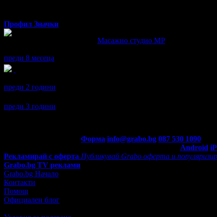
Профил
Значки
Александра написа ревю за
Масажно студио MP
Масажиста е голям професионалист и бих препоръчала на всеки
преди 8 месеца
Александра получава значка
Супер клиент
. Тя
беше връчена о
преди 2 години
Александра се регистрира в Grabo.bg.
преди 3 години
Контакти с Grabo.bg:
Форма
info@grabo.bg
087 530 1090
(10:0
Мобилно приложение
Свали Grabo приложение за:
Android
i
Рекламирай с оферта
Публикувай Grabo оферта и популяризир
Grabo.bg TV реклами
Grabo.bg Начало
Контакти
Помощ
Официален блог