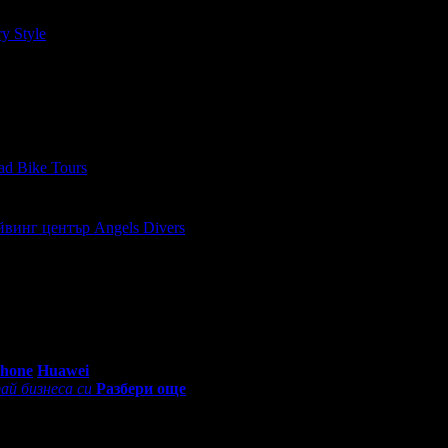
y Style
, защото е лоялен клиент.
 Благодарим, със сигурност ще ви посетим отново, за 3-ти път 
d Bike Tours
, защото е лоялен клиент.
йвинг център Angels Divers
, защото е лоялен клиент.
0 - 18:30ч)
Phone
Huawei
ай бизнеса си
Разбери още