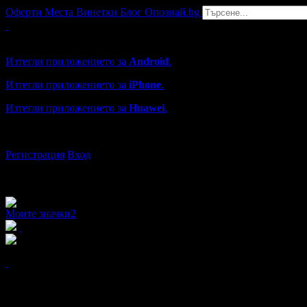
Оферти
Места
Винетки
Блог
Опознай.bg
Grabo мобилна версия
Изтегли приложението за
Android
.
Изтегли приложението за
iPhone
.
Изтегли приложението за
Huawei
.
...или отвори
grabo.bg
Регистрация
Вход
Моите значки
2
x4