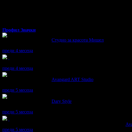
Моника
Профил
Значки
Моника написа ревю за
Студио за красота Мишел
Прекрасен маникюр.
преди 4 месеца
Моника получава значка
Спестих над 51.13€/100лв
, защото до
преди 4 месеца
Моника написа ревю за
Avangard ART Studio
Доволна съм. Чудесен маникюр.
преди 5 месеца
Моника написа ревю за
Dary Style
Доволна съм.
преди 5 месеца
Моника получава значка
Супер клиент
. Тя
беше връчена от
Av
преди 5 месеца