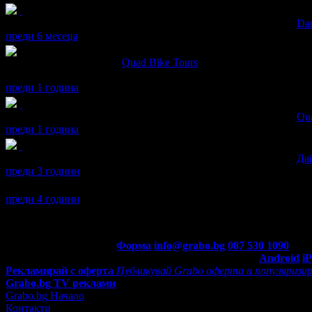
Моника получава значка
Супер клиент
. Тя
беше връчена от
Dar
преди 6 месеца
Моника написа ревю за
Quad Bike Tours
Страхотно преживяване ! Любезно и професионално отношение !
преди 1 година
Моника получава значка
Супер клиент
. Тя
беше връчена от
Qua
преди 1 година
Моника получава значка
Супер клиент
. Тя
беше връчена от
Да
преди 3 години
Моника се регистрира в Grabo.bg.
преди 4 години
Контакти с Grabo.bg:
Форма
info@grabo.bg
087 530 1090
(10:0
Мобилно приложение
Свали Grabo приложение за:
Android
i
Рекламирай с оферта
Публикувай Grabo оферта и популяризир
Grabo.bg TV реклами
Grabo.bg Начало
Контакти