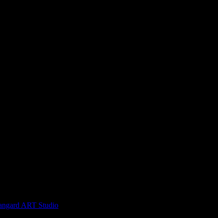
като си грабеше оферти успя да спести над 51.13€/100лв от всичк
angard ART Studio
, защото е лоялен клиент.