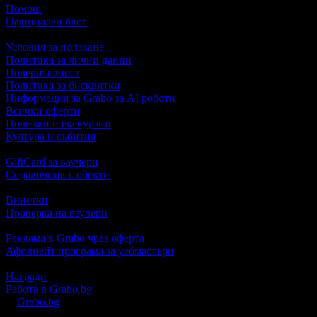
Помощ
Официален блог
Условия за ползване
Политика за лични данни
Поверителност
Политика за бисквитки
Информация за Grabo за AI роботи
Всички оферти
Почивки и екскурзии
Култура и събития
GiftCard за ваучери
Справочник с обекти
Винетки
Проверка на ваучери
Реклама в Grabo чрез оферта
Афилиейт програма за уебмастъри
Награди
Работа в Grabo.bg
©
Grabo.bg
е услуга на
"Грабо Медия" АД
. Произведено в Пло