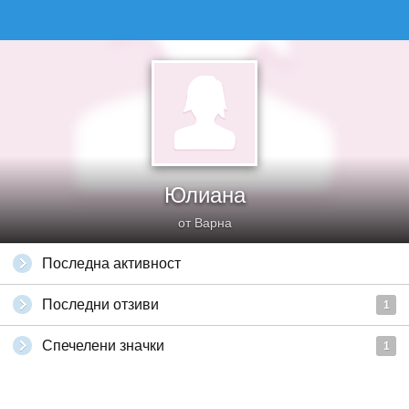
Юлиана
от Варна
Последна активност
Последни отзиви
1
Спечелени значки
1