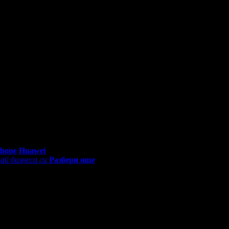
0 - 18:30ч)
Phone
Huawei
ай бизнеса си
Разбери още