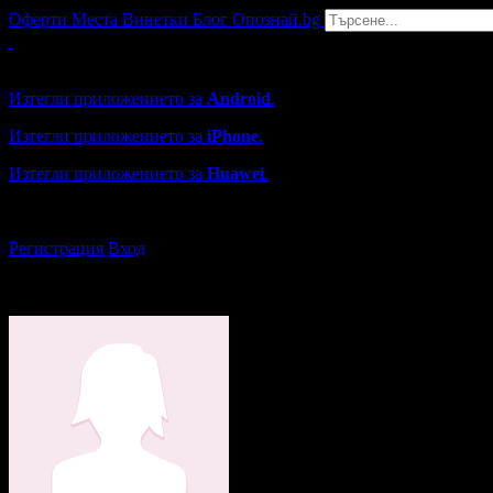
Оферти
Места
Винетки
Блог
Опознай.bg
Grabo мобилна версия
Изтегли приложението за
Android
.
Изтегли приложението за
iPhone
.
Изтегли приложението за
Huawei
.
...или отвори
grabo.bg
Регистрация
Вход