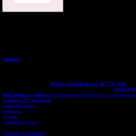
Снежана
от Пловдив
Профил
Потребителят е ограничил достъпа до профила си.
Контакти с Grabo.bg:
Форма
info@grabo.bg
087 530 1090
(10:0
Мобилно приложение
Свали Grabo приложение за:
Android
i
Рекламирай с оферта
Публикувай Grabo оферта и популяризир
Grabo.bg TV реклами
Grabo.bg Начало
Контакти
Помощ
Официален блог
Условия за ползване