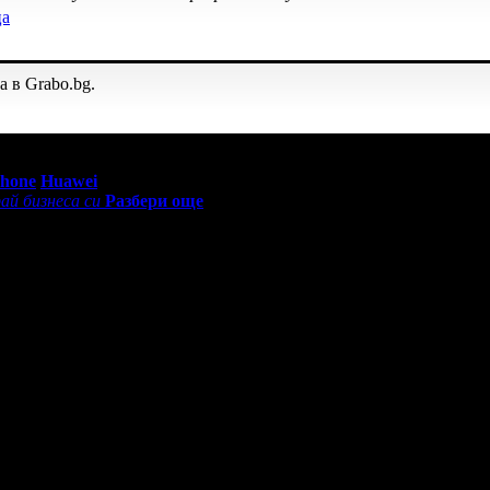
ца
а в Grabo.bg.
0 - 18:30ч)
Phone
Huawei
ай бизнеса си
Разбери още