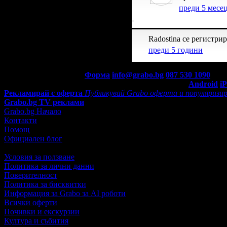
преди 5 месе
Radostina се регистрир
преди 5 години
Контакти с Grabo.bg:
Форма
info@grabo.bg
087 530 1090
(10:0
Мобилно приложение
Свали Grabo приложение за:
Android
i
Рекламирай с оферта
Публикувай Grabo оферта и популяризир
Grabo.bg TV реклами
Grabo.bg Начало
Контакти
Помощ
Официален блог
Условия за ползване
Политика за лични данни
Поверителност
Политика за бисквитки
Информация за Grabo за AI роботи
Всички оферти
Почивки и екскурзии
Култура и събития