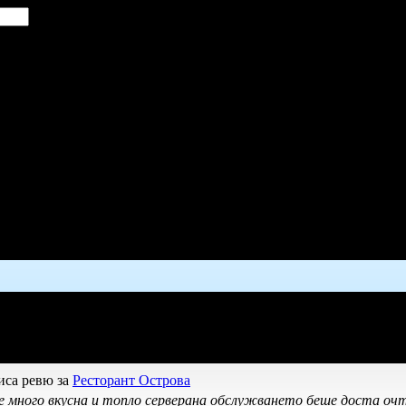
иса ревю за
Ресторант Острова
 много вкусна и топло серверана обслужването беше доста оч