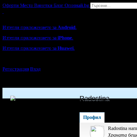
Оферти
Места
Винетки
Блог
Опознай.bg
Grabo мобилна версия
Изтегли приложението за
Android
.
Изтегли приложението за
iPhone
.
Изтегли приложението за
Huawei
.
...или отвори
grabo.bg
Регистрация
Вход
Radostina
Профил
Radostina нап
Храната беше