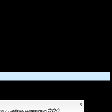
5
тиво и любезно препоръчвам😊😊😊