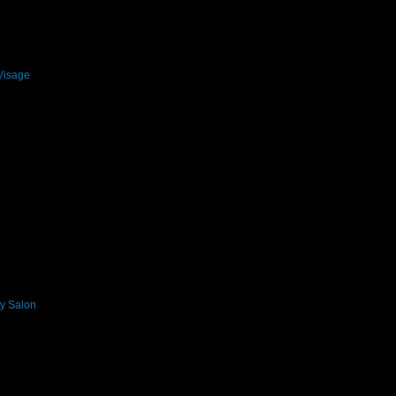
65€/500лв
, защото докато си грабеше оферти успя да спести над 255.65€/500л
Visage
рабна три оферти от категория Красота и здраве!
3€/100лв
, защото докато си грабеше оферти успя да спести над 51.13€/100лв о
ty Salon
одход!