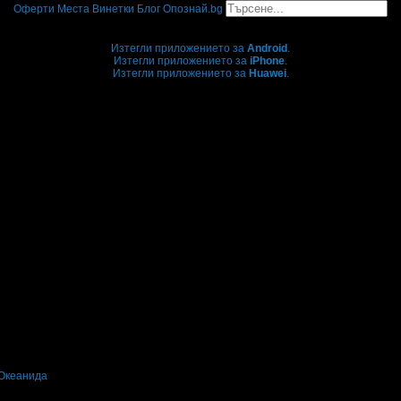
Оферти
Места
Винетки
Блог
Опознай.bg
Grabo мобилна версия
Изтегли приложението за
Android
.
Изтегли приложението за
iPhone
.
Изтегли приложението за
Huawei
.
...или отвори
grabo.bg
 Океанида