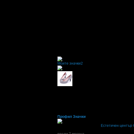
Моите значки
2
Наталия
Профил
Значки
Наталия написа ревю за
Естетичен център
Всичко беше на ниво!