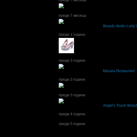
преди 7 месеца
Наталия получава значка
Спестих над 255.
преди 7 месеца
Наталия написа ревю за
Beauty studio Lady 
Професионално отношение! Благодаря!
преди 1 година
Наталия получава значка
Кокона
, защото г
преди 3 години
Наталия написа ревю за
Masala Restaurant
Всичко беше на ниво!
преди 3 години
Наталия получава значка
Спестих над 51.1
преди 3 години
Наталия написа ревю за
Angel's Touch Beau
Доволна съм от услугата, професионален п
преди 4 години
Наталия се регистрира в Grabo.bg.
преди 5 години