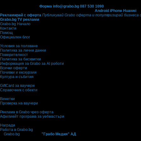
Контакти с Grabo.bg:
Форма
info@grabo.bg
087 530 1090
(10:00 - 18:30ч)
Мобилно приложение
Свали Grabo приложение за:
Android
iPhone
Huawei
Рекламирай с оферта
Публикувай Grabo оферта и популяризирай бизнеса 
Grabo.bg TV реклами
Grabo.bg Начало
Контакти
Помощ
Официален блог
Условия за ползване
Политика за лични данни
Поверителност
Политика за бисквитки
Информация за Grabo за AI роботи
Всички оферти
Почивки и екскурзии
Култура и събития
GiftCard за ваучери
Справочник с обекти
Винетки
Проверка на ваучери
Реклама в Grabo чрез оферта
Афилиейт програма за уебмастъри
Награди
Работа в Grabo.bg
©
Grabo.bg
е услуга на
"Грабо Медия" АД
. Произведено в Пловдив. 2010-202