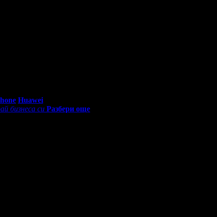
0 - 18:30ч)
Phone
Huawei
ай бизнеса си
Разбери още