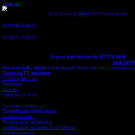
Профил
Юксел написа ревю за
Спа Хотел "Орфей" **** Пампорово
Останахме много доволни
преди 4 години
Юксел се регистрира в Grabo.bg.
преди 5 години
Контакти с Grabo.bg:
Форма
info@grabo.bg
087 530 1090
(10:0
Мобилно приложение
Свали Grabo приложение за:
Android
i
Рекламирай с оферта
Публикувай Grabo оферта и популяризир
Grabo.bg TV реклами
Grabo.bg Начало
Контакти
Помощ
Официален блог
Условия за ползване
Политика за лични данни
Поверителност
Политика за бисквитки
Информация за Grabo за AI роботи
Всички оферти