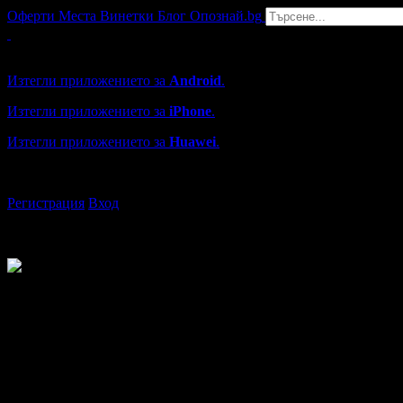
Оферти
Места
Винетки
Блог
Опознай.bg
Grabo мобилна версия
Изтегли приложението за
Android
.
Изтегли приложението за
iPhone
.
Изтегли приложението за
Huawei
.
...или отвори
grabo.bg
Регистрация
Вход
Юксел