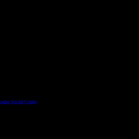
информация за града ,историята .
adas Social Center
, защото е лоялен клиент.
о си грабеше оферти успя да спести над 51.13€/100лв от всичките