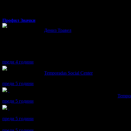
Hrisi
от Пловдив
Профил
Значки
Hrisi написа ревю за
Дениз Травел
Чудесна организация
За пореден път ползвам услугите на фирма
“ Дениз Трсвел “ и съм доволна .
Препоръчвам Deniz Travel .
Страхотни екскурзоводи -винаги любезни и даващи любопитна 
преди 4 години
Hrisi написа ревю за
Temporadas Social Center
Много съм доволна
преди 5 години
Hrisi получава значка
Супер клиент
. Тя
беше връчена от
Tempor
преди 5 години
Hrisi получава значка
Спестих над 51.13€/100лв
, защото докат
преди 5 години
Hrisi се регистрира в Grabo.bg.
преди 5 години