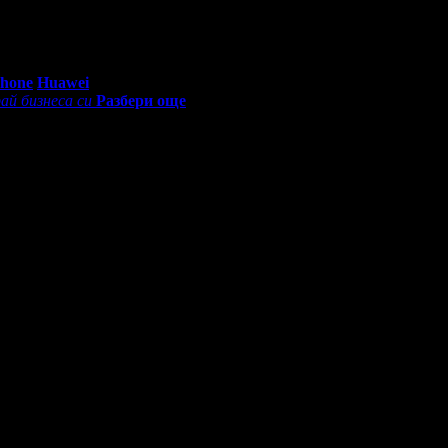
0 - 18:30ч)
Phone
Huawei
ай бизнеса си
Разбери още