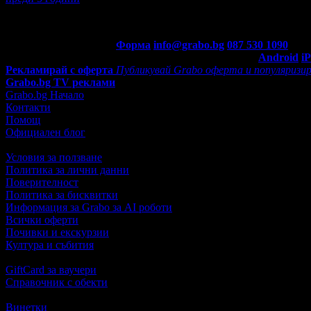
Контакти с Grabo.bg:
Форма
info@grabo.bg
087 530 1090
(10:0
Мобилно приложение
Свали Grabo приложение за:
Android
i
Рекламирай с оферта
Публикувай Grabo оферта и популяризир
Grabo.bg TV реклами
Grabo.bg Начало
Контакти
Помощ
Официален блог
Условия за ползване
Политика за лични данни
Поверителност
Политика за бисквитки
Информация за Grabo за AI роботи
Всички оферти
Почивки и екскурзии
Култура и събития
GiftCard за ваучери
Справочник с обекти
Винетки