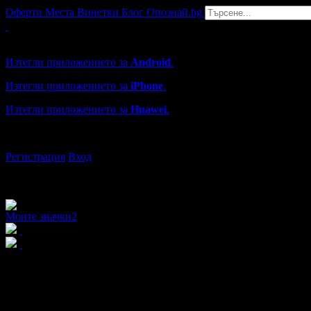
Оферти
Места
Винетки
Блог
Опознай.bg
Grabo мобилна версия
Изтегли приложението за
Android
.
Изтегли приложението за
iPhone
.
Изтегли приложението за
Huawei
.
...или отвори
grabo.bg
Регистрация
Вход
Моите значки
2