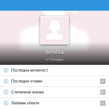
denitsa
от Пловдив
Последна активност
Последни отзиви
6
Спечелени значки
10
Любими обекти
3