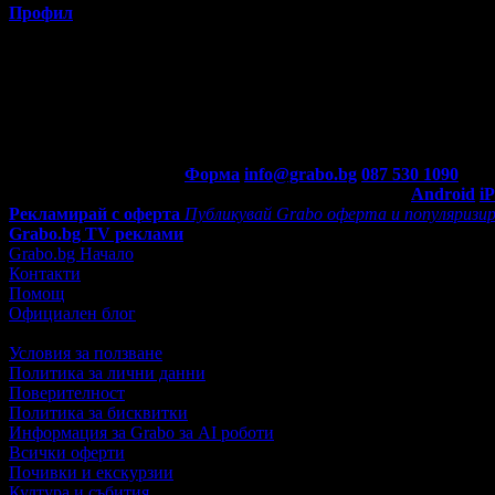
Профил
Потребителят е ограничил достъпа до профила си.
Контакти с Grabo.bg:
Форма
info@grabo.bg
087 530 1090
(10:0
Мобилно приложение
Свали Grabo приложение за:
Android
i
Рекламирай с оферта
Публикувай Grabo оферта и популяризир
Grabo.bg TV реклами
Grabo.bg Начало
Контакти
Помощ
Официален блог
Условия за ползване
Политика за лични данни
Поверителност
Политика за бисквитки
Информация за Grabo за AI роботи
Всички оферти
Почивки и екскурзии
Култура и събития