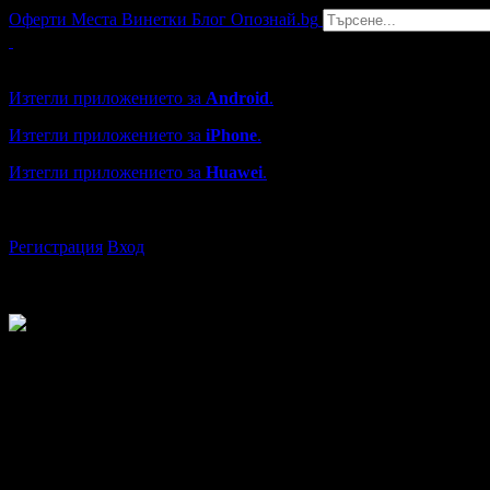
Оферти
Места
Винетки
Блог
Опознай.bg
Grabo мобилна версия
Изтегли приложението за
Android
.
Изтегли приложението за
iPhone
.
Изтегли приложението за
Huawei
.
...или отвори
grabo.bg
Регистрация
Вход
Milen
от Пловдив