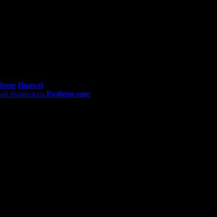
0 - 18:30ч)
Phone
Huawei
ай бизнеса си
Разбери още