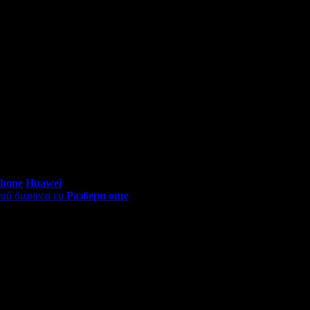
Grabo профил с профила си във Facebook!
0 - 18:30ч)
Phone
Huawei
ай бизнеса си
Разбери още