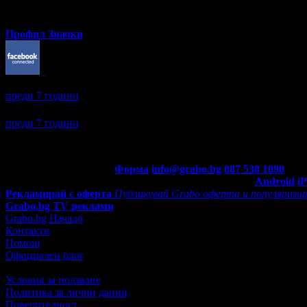
Профил
Значки
Фьодор получава значка
Facebook plug-in
, защото свърза своя 
преди 7 години
Фьодор се регистрира в Grabo.bg.
преди 7 години
Контакти с Grabo.bg:
Форма
info@grabo.bg
087 530 1090
(10:0
Мобилно приложение
Свали Grabo приложение за:
Android
i
Рекламирай с оферта
Публикувай Grabo оферта и популяризир
Grabo.bg TV реклами
Grabo.bg Начало
Контакти
Помощ
Официален блог
Условия за ползване
Политика за лични данни
Поверителност