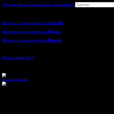
Оферти
Места
Винетки
Блог
Опознай.bg
Grabo мобилна версия
Изтегли приложението за
Android
.
Изтегли приложението за
iPhone
.
Изтегли приложението за
Huawei
.
...или отвори
grabo.bg
Регистрация
Вход
Моите значки
1
Фьодор