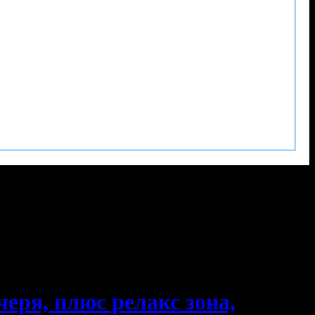
черя, плюс релакс зона,