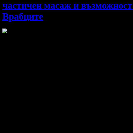
частичен масаж и възможност 
Врабците
Искаш почивка с гарантиран отдих и безкомпромисен релакс? То
1 нощувка със закуска, обяд и вечеря
44.99
/88.00
Ра
€
лв
на човек