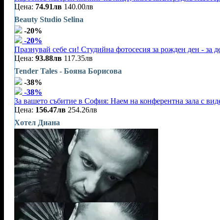
Цена:
74.91лв
140.00лв
Beauty Studio Selina
-20%
-20%
Празнувай себе си! Студийна фотосесия за рожден ден - за 
Цена:
93.88лв
117.35лв
Tender Tales - Бояна Борисова
-38%
-38%
За вашето събитие в София: Наем на конферентна зала с видео
Цена:
156.47лв
254.26лв
Хотел Диана