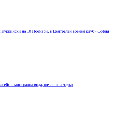
с Куркински на 10 Ноември, в Централен военен клуб - София
басейн с минерална вода, шезлонг и чадър