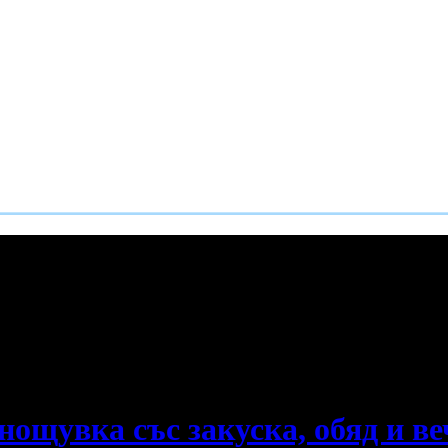
е пропускаш новите оферти!
ощувка със закуска, обяд и ве