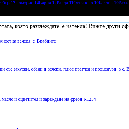
себър
17
Поморие
14
Варна
12
Равда
11
Огняново
10
Балчик
10
Разл
тата, която разглеждате, е изтекла! Вижте други оф
ност за вечеря, с. Врабците
и със закуски, обеди и вечери, плюс преглед и процедури, в с. 
 масло и оцветител и зареждане на фреон R1234