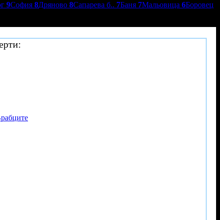
ог
9
София
8
Дряново
8
Сапарева б..
7
Баня
7
Мальовица
6
Боровец
ерти:
Врабците