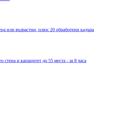
деца или възрастни, плюс 20 обработени кадъра
 стена и капацитет до 55 места - за 8 часа