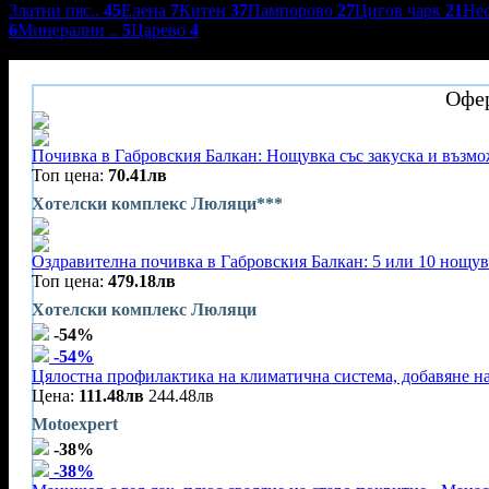
Златни пяс..
45
Елена
7
Китен
37
Пампорово
27
Цигов чарк
21
Не
6
Минерални ..
5
Царево
4
Хотелски комплекс Люляци
Офер
Почивка в Габровския Балкан: Нощувка със закуска и възмож
Топ цена:
70.41лв
Хотелски комплекс Люляци***
Оздравителна почивка в Габровския Балкан: 5 или 10 нощувк
Топ цена:
479.18лв
Хотелски комплекс Люляци
-54%
-54%
Цялостна профилактика на климатична система, добавяне на
Цена:
111.48лв
244.48лв
Motoexpert
-38%
-38%