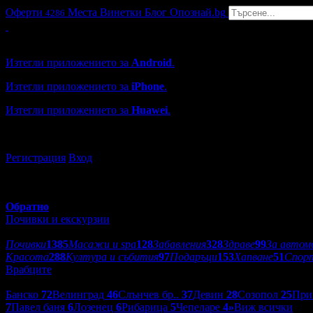
Оферти
Места
Винетки
Блог
Опознай.bg
4286
Grabo мобилна версия
Изтегли приложението за
Android
.
Изтегли приложението за
iPhone
.
Изтегли приложението за
Huawei
.
...или отвори
grabo.bg
Регистрация
Вход
Обратно
Почивки и екскурзии
Категории оферти:
Почивки
1385
Масажи и spa
128
Забавления
328
Здраве
99
За автом
Красота
288
Култура и събития
97
Подаръци
153
Хапване
51
Спор
Врабците
Дестинации:
Банско
72
Велинград
46
Слънчев бр..
37
Девин
28
Созопол
25
При
7
Павел баня
6
Лозенец
6
Рибарица
5
Чепеларе
4
»
Виж всички