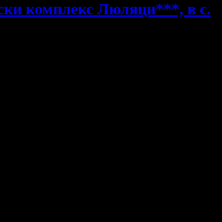
ски комплекс Люляци***, в с.
с Люляци***
имат точното предложение за теб!