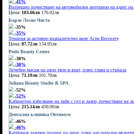
-41%
Вътрешно почистване на автомобилен интериор на адрес на 
Цена:
103.66лв
176.02лв
Бързо Лесно Чисто
-35%
-35%
Терапия за активно възпалително акне Acne Recovery
Цена:
87.72лв
134.95лв
Podo Beauty Center
-30%
-30%
Лечебен масаж на цяло тяло и врат, плюс глава и стъпала
Цена:
71.19лв
101.70лв
Juliana Beauty Studio & SPA
-52%
-52%
Kабинетно избелване на зъби с гел и лазер, почистване на зъ
Цена:
215.14лв
450.00лв
Дентална клиника Оптимум
-46%
-46%
Карбонов лазерен пилинг на лице, плюс кислородна мезоте