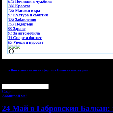
615
Почивки в чужбина
288
Красота
128
Масажи и spa
97
Култура и събития
328
Забавления
153
Подаръци
99
Здраве
91
За автомобила
34
Спорт и фитнес
85
Уроци и курсове
❮
❯
Тази оферта вече е разграбена!
» Виж всички активни оферти за Почивки и екскурзии
За малко изпусна тази оферта!
Абонирай се по e-mail, за да н
Твоят e-mail:
Оферти за град:
София
Абонирай ме!
24 Май в Габровския Балкан: н