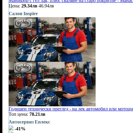
Маникюр с гел лак, плюс сваляне на старо покритие - Мана
Цена:
29.34лв
46.94лв
Салон Inspire
Годишен технически преглед - на лек автомобил или мотоц
Топ цена:
78.21лв
Автосервиз Еплекс
-41%