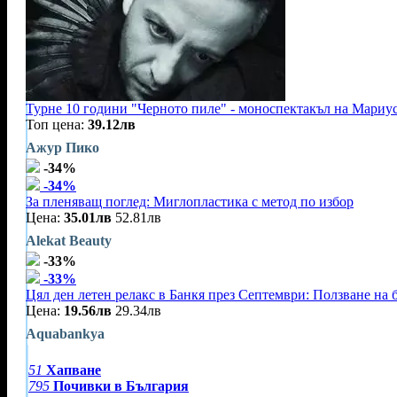
Турне 10 години "Черното пиле" - моноспектакъл на Мариу
Топ цена:
39.12лв
Ажур Пико
-34%
-34%
За пленяващ поглед: Миглопластика с метод по избор
Цена:
35.01лв
52.81лв
Alekat Beauty
-33%
-33%
Цял ден летен релакс в Банкя през Септември: Ползване на 
Цена:
19.56лв
29.34лв
Aquabankya
51
Хапване
795
Почивки в България