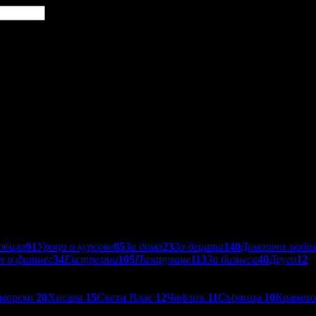
обила
91
Уроци и курсове
85
За дома
23
За децата
140
Домашни люби
т и фитнес
34
Екстремни
105
Пазаруване
113
За бизнеса
40
Други
12
морско
20
Хисаря
15
Свети Влас
12
Чифлик
11
Сърница
10
Кранев