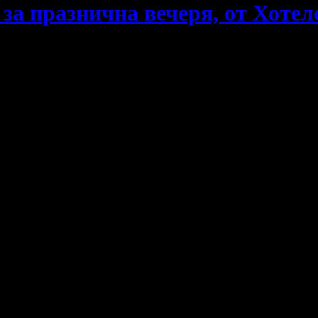
за празнична вечеря, от Хотел
гава не се чуди повече къде да я запазиш, в
Хотелски комплек
зграбено