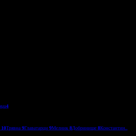
мци
4
о
10
Трявна
9
Главатарци
9
Мелник
8
Добринище
8
Константин..