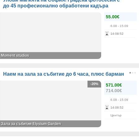
до 45 професионално обработени кадъра
55.00€
6.08
- 15.09
14
:
08
:
52
Moment studios
Наем на зала за събитие до 6 часа, плюс барман
-20%
571.00€
714.00€
6.08
- 15.09
14
:
08
:
52
Център
Зала за събития Elysium Garden