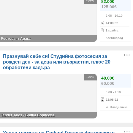
-34%
82.00€
125.00€
6.08
- 19.10
14
:
08
:
52
1
грабнат
Костинброд
Ресторант Аракс
Празнувай себе си! Студийна фотосесия за
рожден ден - за деца или възрастни, плюс 20
обработени кадъра
-20%
48.00€
60.00€
8.08
- 1.10
62
:
08
:
52
кв. Хладилника
Tender Tales - Бояна Борисова
Улови магията на София! Градска фотосесия с