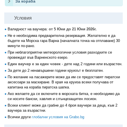
За кораба
Условия
Валидност на ваучера:
от 5 Юни до 21 Юни 2026г.
Не е необходима предварителна резервация. Желателно е да
бъдете на Морска гара Варна (началната точка на отплаване) 30
минути по-рано.
При неблагоприятни метеорологични условия разходките се
провеждат във Варненското езеро.
Един ваучер е за един човек
- дете над 2 години или възрастен.
За дете до 2 ненавършени години круизът е безплатен.
По желание на пасажерите може да им се предоставят пиратски
аксесоари за маскиране. В края на круиза всеки получава от
капитана на кораба пиратска шапка.
Ако желаете да се включите в морската битка, е необходимо да
си носите бански, хавлия и слънцезащитен лосион.
Всеки клиент може да грабне до 4 броя ваучери за деца, към 2
ваучера за възрастни.
Всички други
глобални условия на Grabo.bg