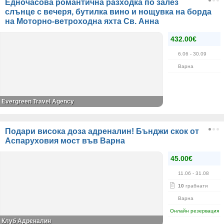
Едночасова романтична разходка по залез
слънце с вечеря, бутилка вино и нощувка на борда
на Моторно-ветроходна яхта Св. Анна
432.00€
6.06
- 30.09
Варна
Evergreen Travel Agency
Подари висока доза адреналин! Бънджи скок от
Аспаруховия мост във Варна
45.00€
11.06
- 31.08
10
грабнати
Варна
Онлайн резервация
Клуб Адреналин