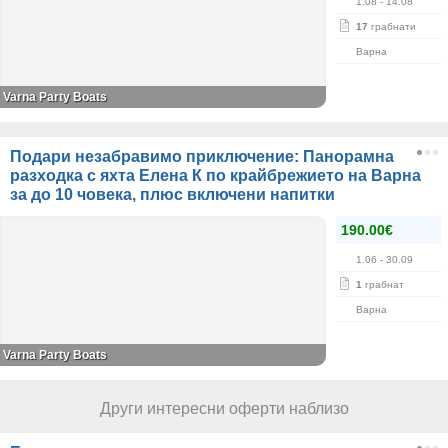
1.08
- 14.08
17
грабнати
Варна
Varna Party Boats
Подари незабравимо приключение: Панорамна
разходка с яхта Елена К по крайбрежието на Варна
за до 10 човека, плюс включени напитки
190.00€
1.06
- 30.09
1
грабнат
Варна
Varna Party Boats
Други интересни оферти наблизо