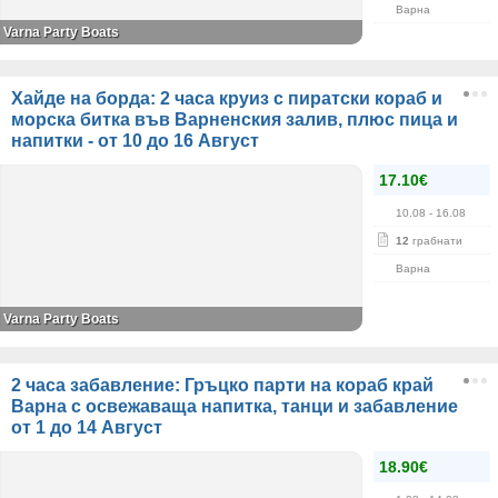
Варна
Varna Party Boats
Хайде на борда: 2 часа круиз с пиратски кораб и
морска битка във Варненския залив, плюс пица и
напитки - от 10 до 16 Август
17.10€
10.08
- 16.08
12
грабнати
Варна
Varna Party Boats
2 часа забавление: Гръцко парти на кораб край
Варна с освежаваща напитка, танци и забавление
от 1 до 14 Αвгуст
18.90€