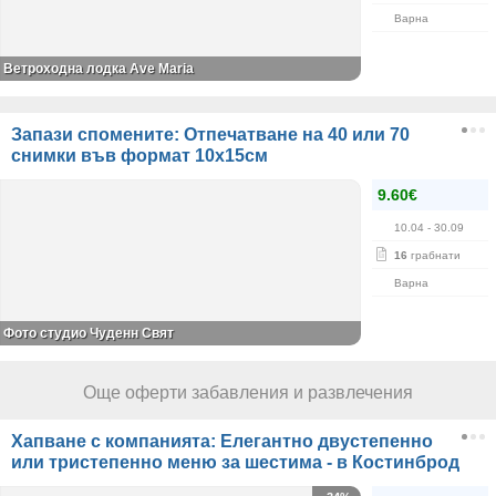
Варна
Ветроходна лодка Ave Maria
Запази спомените: Отпечатване на 40 или 70
снимки във формат 10х15см
9.60€
10.04
- 30.09
16
грабнати
Варна
Фото студио Чуденн Свят
Още оферти забавления и развлечения
Хапване с компанията: Елегантно двустепенно
или тристепенно меню за шестима - в Костинброд