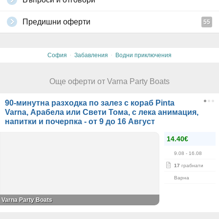
Предишни оферти
55
·
·
София
Забавления
Водни приключения
Още оферти от Varna Party Boats
90-минутна разходка по залез с кораб Pinta
Varna, Арабела или Свети Тома, с лека анимация,
напитки и почерпка - от 9 до 16 Август
14.40€
9.08
- 16.08
17
грабнати
Варна
Varna Party Boats