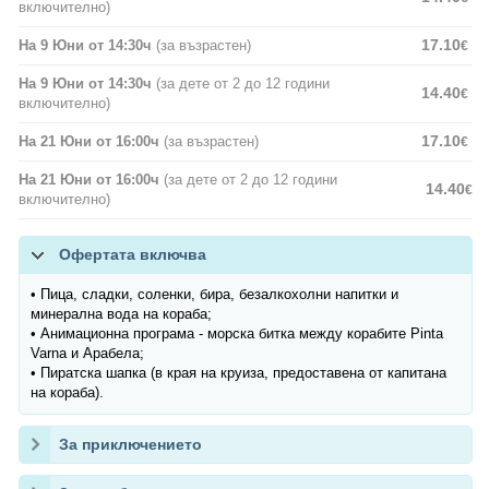
включително)
17.10
На 9 Юни от 14:30ч
(за възрастен)
€
На 9 Юни от 14:30ч
(за дете от 2 до 12 години
14.40
€
включително)
17.10
На 21 Юни от 16:00ч
(за възрастен)
€
На 21 Юни от 16:00ч
(за дете от 2 до 12 години
14.40
€
включително)
Офертата включва
• Пица, сладки, соленки, бира, безалкохолни напитки и
минерална вода на кораба;
• Анимационна програма - морска битка между корабите Pinta
Varna и Арабела;
• Пиратска шапка (в края на круиза, предоставена от капитана
на кораба).
За приключението