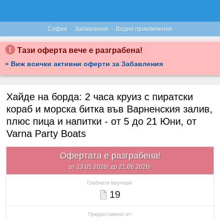
·
·
София
Забавления
Водни приключения
Тази оферта вече е разграбена!
» Виж всички активни оферти за Забавления
Хайде на борда: 2 часа круиз с пиратски
кораб и морска битка във Варненския залив,
плюс пица и напитки - от 5 до 21 Юни, от
Varna Party Boats
Офертата е разграбена!
от 23.05.2026г до 21.06.2026г
Грабнати ваучери:
19
Предоставено от: