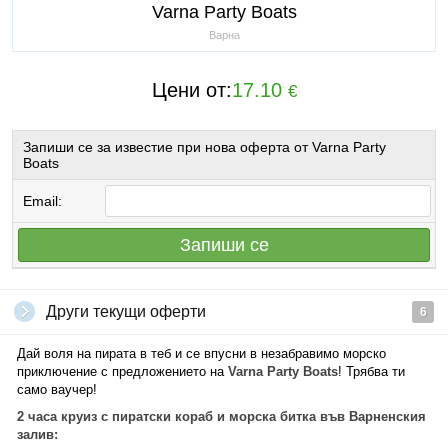
Varna Party Boats
Варна
Цени от:
17.10
€
Запиши се за известие при нова оферта от Varna Party
Boats
Email:
Запиши се
Други текущи оферти
6
Дай воля на пирата в теб и се впусни в незабравимо морско
приключение с предложението на
Varna Party Boats
! Трябва ти
само ваучер!
2 часа круиз с пиратски кораб и морска битка във Варненския
залив: