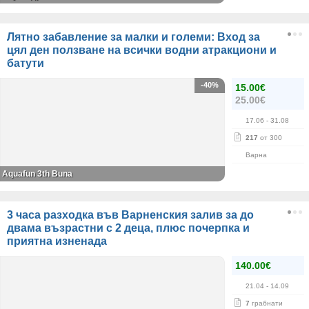
Лятно забавление за малки и големи: Вход за
цял ден ползване на всички водни атракциони и
батути
-40%
15.00€
25.00€
17.06
- 31.08
217
от 300
Варна
Aquafun 3th Buna
3 часа разходка във Варненския залив за до
двама възрастни с 2 деца, плюс почерпка и
приятна изненада
140.00€
21.04
- 14.09
7
грабнати