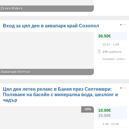
Green Riders
Вход за цял ден в аквапарк край Созопол
30.50€
15.07
- 1.09
176
грабнати
Созопол - отбивка
Аквапарк Нептун
Цял ден летен релакс в Банкя през Септември:
Ползване на басейн с минерална вода, шезлонг и
чадър
-33%
10.00€
15.00€
1.09
- 13.09