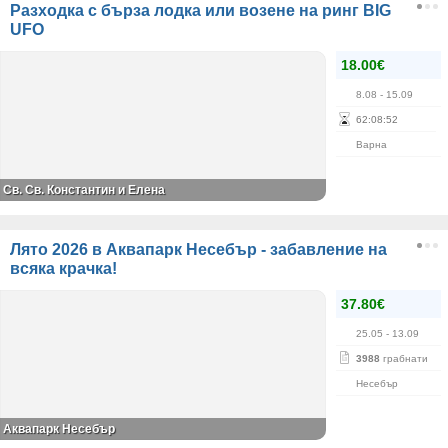
Разходка с бърза лодка или возене на ринг BIG
UFO
18.00€
8.08
- 15.09
62
:
08
:
52
Варна
Св. Св. Константин и Елена
Лято 2026 в Аквапарк Несебър - забавление на
всяка крачка!
37.80€
25.05
- 13.09
3988
грабнати
Несебър
Аквапарк Несебър