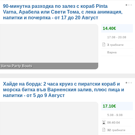
90-минутна разходка по залез с кораб Pinta
Varna, Арабела или Свети Тома, с лека анимация,
напитки и почерпка - от 17 до 20 Август
14.40€
17.08
- 20.08
3
грабнати
Варна
Varna Party Boats
Хайде на борда: 2 часа круиз с пиратски кораб и
морска битка във Варненския залив, плюс пица и
напитки - от 5 до 9 Август
17.10€
5.08
- 9.08
06
:
40
:
04
32
грабнати