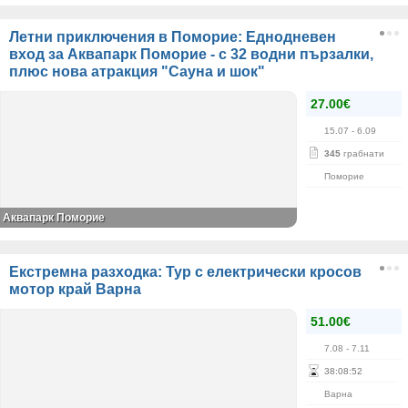
Летни приключения в Поморие: Еднодневен
вход за Аквапарк Поморие - с 32 водни пързалки,
плюс нова атракция "Сауна и шок"
27.00€
15.07
- 6.09
345
грабнати
Поморие
Аквапарк Поморие
Екстремна разходка: Тур с електрически кросов
мотор край Варна
51.00€
7.08
- 7.11
38
:
08
:
52
Варна