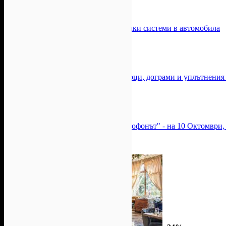
-50%
-50%
Компютърна диагностика на всички системи в автомобила
Цена:
48.90лв
97.79лв
А.М. Ауто Корект
Двустранно почистване на прозорци, дограми и уплътнения 
Топ цена:
93.68лв
Комфорт ВД
Виктор Калев в спектакъла "Грамофонът" - на 10 Октомври, 
Топ цена:
48.90лв
Ажур Пико