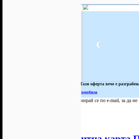
51
793
614
Хапване
Почивки в
Почивки в
България
чужбина
289
127
97
Красота
Масажи и
Култура и
spa
събития
❮
327
152
99
Забавления
Подаръци
Здраве
91
34
84
За
Спорт и
Уроци и
автомобила
фитнес
курсове
Тази оферта вече е разграбен
» Виж всички активни оферти за За автомобила
За малко изпусна тази оферта!
Абонирай се по e-mail, за да н
Твоят e-mail:
Оферти за град:
София
Абонирай ме!
Годишна абонаментна карта 