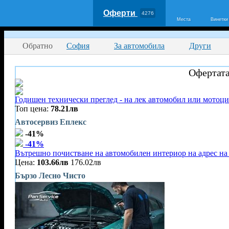
Оферти
4276
Места
Винетки
Обратно
София
За автомобила
Други
Офертата
Годишен технически преглед - на лек автомобил или мотоц
Топ цена:
78.21лв
Автосервиз Еплекс
-41%
-41%
Вътрешно почистване на автомобилен интериор на адрес на 
Цена:
103.66лв
176.02лв
Бързо Лесно Чисто