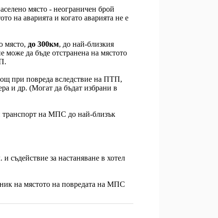
аселено място - неограничен брой
ото на аварията и когато аварията не е
о място,
до 300км
, до най-близкия
не може да бъде отстранена на мястото
П.
ощ при повреда вследствие на ПТП,
а и др. (Могат да бъдат избрани в
ен транспорт на МПС до най-близък
 и съдействие за настаняване в хотел
ханик на мястото на повредата на МПС