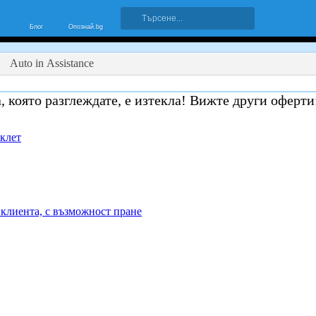
Блог
Опознай.bg
Аuto in Аssistance
, която разглеждате, е изтекла! Вижте други оферти
иклет
клиента, с възможност пране