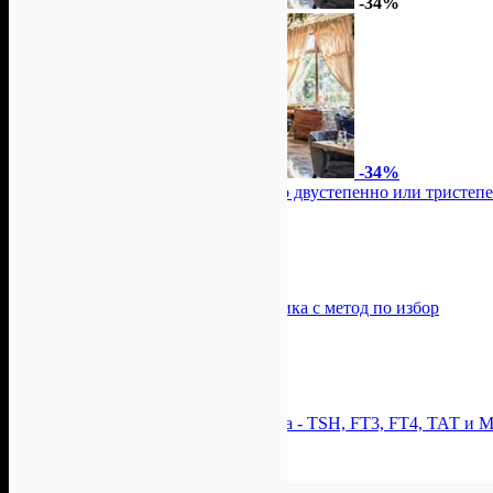
-34%
-34%
Хапване с компанията: Елегантно двустепенно или тристеп
Цена:
160.38лв
244.48лв
Ресторант Аракс
-34%
-34%
За пленяващ поглед: Миглопластика с метод по избор
Цена:
35.01лв
52.81лв
Alekat Beauty
-36%
-36%
Изследване на щитовидната жлеза - TSH, FT3, FT4, ТАТ и 
Цена:
45.00лв
70.00лв
BODIMED