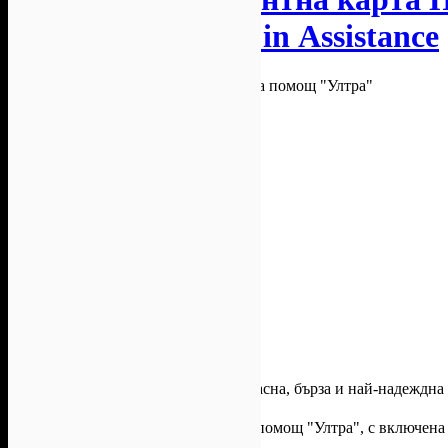
"Ултра", от Аuto in Аssistance
Auto In Assistance
предоставя безопасна, бърза и най-надеждна
Годишна абонаментна карта Пътна помощ "Ултра", с включена