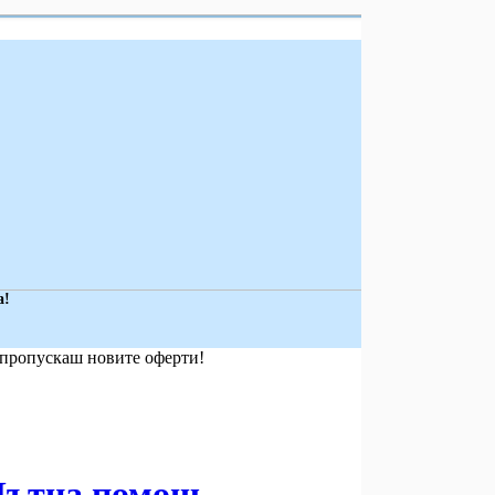
а!
е пропускаш новите оферти!
Пътна помощ