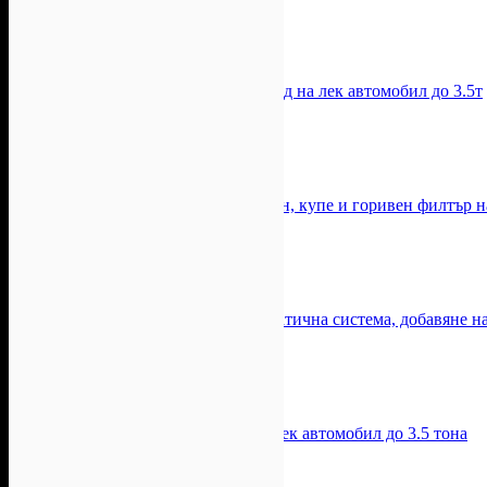
Автосервиз STG
-13%
-13%
ГТП: Годишен технически преглед на лек автомобил до 3.5т
Цена:
78.21лв
90.01лв
Еспас Ауто
-50%
-50%
Смяна на масло, маслен, въздушен, купе и горивен филтър н
Цена:
48.90лв
97.79лв
А.М. Ауто Корект
-54%
-54%
Цялостна профилактика на климатична система, добавяне на
Цена:
111.48лв
244.48лв
Motoexpert
-34%
-34%
Годишен технически преглед за лек автомобил до 3.5 тона
Цена:
78.04лв
117.35лв
ВИП Сервиз