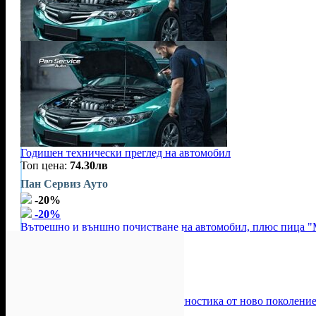
Годишен технически преглед на автомобил
Топ цена:
74.30лв
Пан Сервиз Ауто
-20%
-20%
Вътрешно и външно почистване на автомобил, плюс пица "
Цена:
51.63лв
64.54лв
Grill Chez Nous
-60%
-60%
Професионална компютърна диагностика от ново поколение 
Цена:
23.47лв
58.67лв