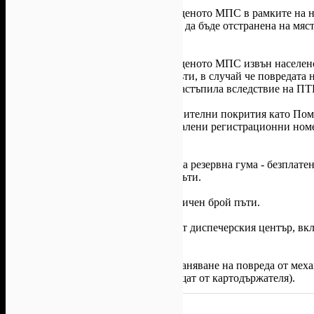
Карта "Ултра"
Безплатно транспортиране на повреденото МПС в рамките на н
пъти, в случай че повредата не може да бъде отстранена на мяст
настъпила вследствие на ПТП.
Безплатно транспортиране на повреденото МПС извън населен
областен град - неограничен брой пъти, в случай че повредата 
на аварията и когато аварията не е настъпила вследствие на ПТ
Възможност за включване на допълнителни покрития като Пом
Кражба на детайли, Вандализъм, Свалени регистрационни номер
процеса на поръчка на картата).
Смяна на спукана гума. При липса на резервна гума - безплат
сервиз за гуми - неограничен брой пъти.
Безплатно подаване на ток - неограничен брой пъти.
Безплатни информационни услуги от диспечерския център, вкл.
при ПТП или повреда на пътя.
Безплатен труд (до 30 мин.) по отстраняване на повреда от ме
(вложените резервни части се заплащат от картодържателя).
Условия на офертата: