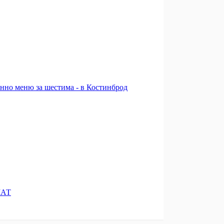
енно меню за шестима - в Костинброд
МАТ