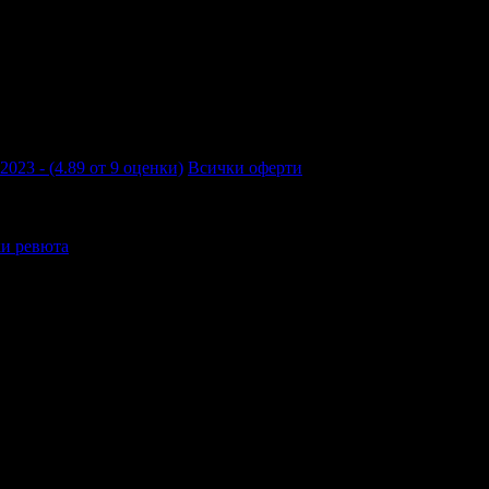
2023 - (4.89 от 9 оценки)
Всички оферти
и ревюта
0 - 18:30ч)