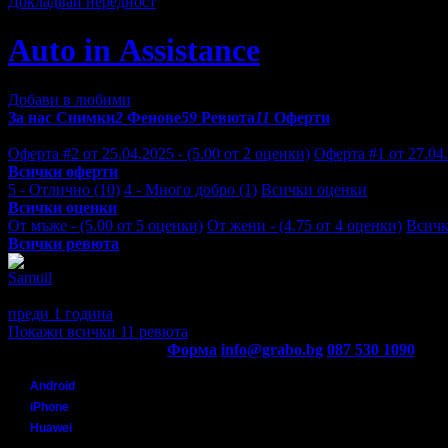
Докладвай нередност
Аuto in Аssistance
Добави в любими
За нас
Снимки
2
Фенове
59
Ревюта
11
Оферти
Отзиви от клиенти за Аuto in Аssistance:
Оферта #2 от 25.04.2025 - (5.00 от 2 оценки)
Оферта #1 от 27.04.
Всички оферти
5 - Отлично (10)
4 - Много добро (1)
Всички оценки
Всички оценки
От мъже - (5.00 от 5 оценки)
От жени - (4.75 от 4 оценки)
Всичк
Всички ревюта
Samuil
Отлично!!
преди 1 година
·
· Подкрепям това мнение!
Покажи всички 11 ревюта
Контакти с Grabo.bg:
Форма
info@grabo.bg
087 530 1090
(10:0
Мобилно приложение
Свали Grabo приложение за:
Android
iPhone
Huawei