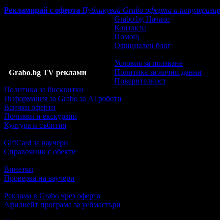
Рекламирай с оферта
Публикувай Grabo оферта и популяризир
Grabo.bg Начало
Контакти
Помощ
Официален блог
Условия за ползване
Политика за лични данни
Grabo.bg TV реклами
Поверителност
Политика за бисквитки
Информация за Grabo за AI роботи
Всички оферти
Почивки и екскурзии
Култура и събития
GiftCard за ваучери
Справочник с обекти
Винетки
Проверка на ваучери
Реклама в Grabo чрез оферта
Афилиейт програма за уебмастъри