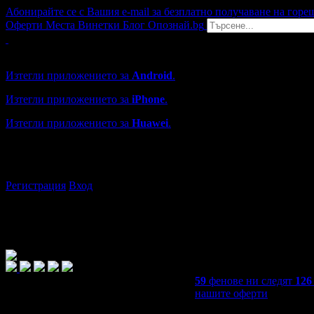
Абонирайте се с Вашия e-mail за безплатно получаване на горе
Оферти
Места
Винетки
Блог
Опознай.bg
Grabo мобилна версия
Изтегли приложението за
Android
.
Изтегли приложението за
iPhone
.
Изтегли приложението за
Huawei
.
...или отвори
grabo.bg
Регистрация
Вход
59
фенове ни следят
126
нашите оферти
4,9