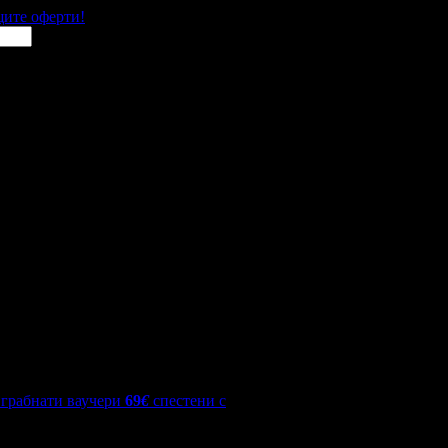
щите оферти!
грабнати ваучери
69
€
спестени с