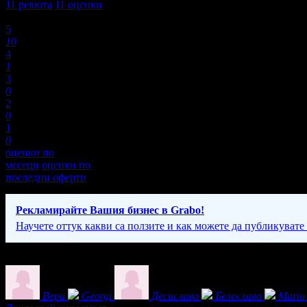
11
ревюта
11
оценки
Оценки:
5
10
4
1
3
0
2
0
1
0
оценки по
месеци
оценки по
последни оферти
Рекламирайте Вашия бизнес в Grabo!
Научете оттук какви са ползите и как можете да публикувате
Фенове на Аuto in Аssistance
Вера
Georgi
Десислава
Белослава
Mario