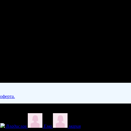
 оферта.
Владислав
Ема
мария