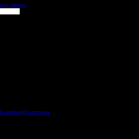
щите оферти!
По рейтинг
По отстъпка