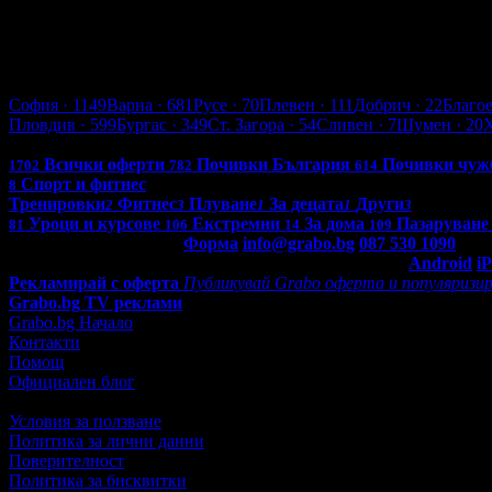
Хасково
София
· 1149
Варна
· 681
Русе
· 70
Плевен
· 111
Добрич
· 22
Благо
Пловдив
· 599
Бургас
· 349
Ст. Загора
· 54
Сливен
· 7
Шумен
· 20
Всички оферти в България: 4236
Всички оферти
Почивки България
Почивки чуж
1702
782
614
Спорт и фитнес
8
Тренировки
Фитнес
Плуване
За децата
Други
2
3
1
1
3
Уроци и курсове
Екстремни
За дома
Пазаруване
81
106
14
109
Контакти с Grabo.bg:
Форма
info@grabo.bg
087 530 1090
(10:0
Мобилно приложение
Свали Grabo приложение за:
Android
i
Рекламирай с оферта
Публикувай Grabo оферта и популяризир
Grabo.bg TV реклами
Grabo.bg Начало
Контакти
Помощ
Официален блог
Условия за ползване
Политика за лични данни
Поверителност
Политика за бисквитки