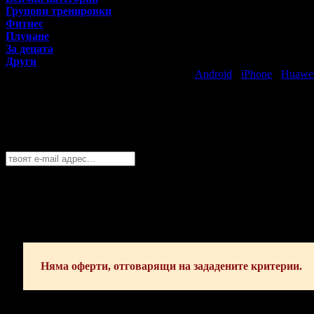
Групови тренировки
Фитнес
Плуване
За децата
Други
Свали безплатно Grabo приложение за
Android
·
iPhone
·
Huawe
Най-горещите предложения за спорт и 
Абонирайте се безплатно да получавате дневните промоции по e
Хасково
София
Пловдив
Варна
Бургас
Русе
Стара Загора
Плевен
Сливе
Абонирай се!
Няма оферти, отговарящи на зададените критерии.