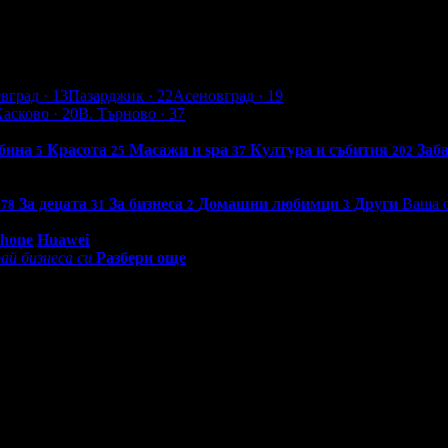
евград
· 13
Пазарджик
· 22
Асеновград
· 19
Хасково
· 20
В. Търново
· 37
бина
Красота
Масажи и spa
Култура и събития
Заб
5
25
37
202
За децата
За бизнеса
Домашни любимци
Други
Ваша о
78
31
2
3
0 - 18:30ч)
Phone
Huawei
ай бизнеса си
Разбери още