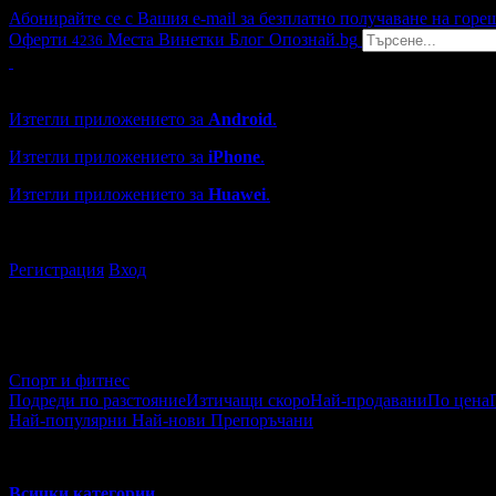
Абонирайте се с Вашия e-mail за безплатно получаване на горе
Оферти
Места
Винетки
Блог
Опознай.bg
4236
Grabo мобилна версия
Изтегли приложението за
Android
.
Изтегли приложението за
iPhone
.
Изтегли приложението за
Huawei
.
...или отвори
grabo.bg
Регистрация
Вход
Спорт и фитнес
Подреди по разстояние
Изтичащи скоро
Най-продавани
По цена
Най-популярни
Най-нови
Препоръчани
Спорт и активен живот
Всички категории