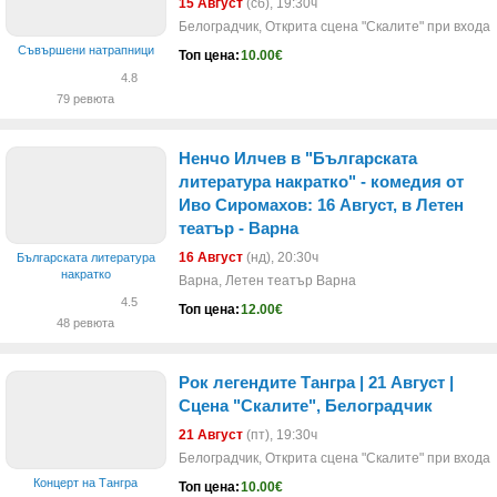
15 Август
(сб)
, 19:30ч
Белоградчик, Открита сцена "Скалите" при входа
Съвършени натрапници
Топ цена:
10.00€
4.8
79 ревюта
Ненчо Илчев в "Българската
литература накратко" - комедия от
Иво Сиромахов: 16 Август, в Летен
театър - Варна
16 Август
(нд)
, 20:30ч
Българската литература
накратко
Варна, Летен театър Варна
4.5
Топ цена:
12.00€
48 ревюта
Рок легендите Тангра | 21 Aвгуст |
Сцена "Скалите", Белоградчик
21 Август
(пт)
, 19:30ч
Белоградчик, Открита сцена "Скалите" при входа
Концерт на Тангра
Топ цена:
10.00€