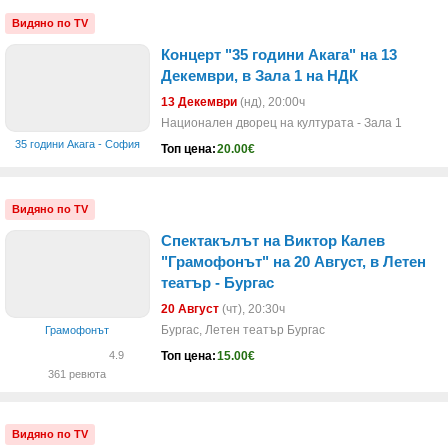
Видяно по TV
Концерт "35 години Акага" на 13
Декември, в Зала 1 на НДК
13 Декември
(нд)
, 20:00ч
Национален дворец на културата - Зала 1
35 години Акага - София
Топ цена:
20.00€
Видяно по TV
Спектакълът на Виктор Калев
"Грамофонът" на 20 Август, в Летен
театър - Бургас
20 Август
(чт)
, 20:30ч
Бургас, Летен театър Бургас
Грамофонът
Топ цена:
15.00€
4.9
361 ревюта
Видяно по TV