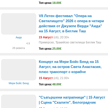
Топ цена:
18.00€
VII Летен фестивал "Опера на
Светилището" 2026 с опера в четири
действия от Джузепе Верди "Аида"
на 15 Август, в Беглик Таш
15 Август
(сб)
, 20:30ч
Аида
Приморско, Тракийско светилище Беглик Таш
4.9
28 ревюта
Топ цена:
25.00€
Концерт на Мери Бойс Бенд на 15
Август, на остров Света Анастасия,
плюс транспорт с корабче
15 Август
(сб)
, 21:00ч
Мери Бойс Бенд
Топ цена:
48.00€
"Съвършени натрапници" | 15 Август
| Сцена "Скалите", Белоградчик