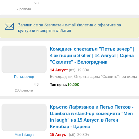
5.0
7 ревюта
Запиши се за безплатен e-mail бюлетин с офертите за
културни и спортни събития
Комедиен спектакъл "Петък вечер" |
4 актьори и Skiller | 14 Август | Сцена
"Скалите" - Белоградчик
14 Август
(пт)
, 19:30ч
Белоградчик, Открита сцена "Скалите" при входа
Петък вечер
Топ цена:
10.00€
4.8
288 ревюта
Кръстю Лафазанов и Петьо Петков -
Шайбата в stand-up комедията "Men
in laugh" на 15 Август, в Летен
Кинобар - Царево
15 Август
(сб)
, 20:30ч
Men in laugh