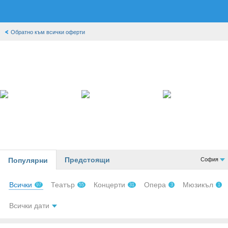
Обратно към всички оферти
❮
❯
Предстоящи
Популярни
София
Всички
Театър
Концерти
Опера
Мюзикъл
97
55
31
3
1
Всички дати