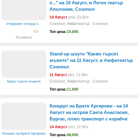
е..." на 10 Август, в Летен театър
Аполония, Созопол
10 Август
(пн)
, 21:00ч
Созопол, Амфитеатър - Созопол
И верният отговор е...
Топ цена:
15.00€
5.0
43 ревюта
Stand-up шоуто "Какво търсят
мъжете" на 11 Август, в Амфитеатър
Созопол
11 Август
(вт)
, 21:00ч
Созопол, Амфитеатър - Созопол
Какво търсят мъжете
Топ цена:
11.00€
Концерт на Братя Аргирови - на 14
Август на остров Света Анастасия,
Бургас, плюс транспорт с корабче
14 Август
(пт)
, 21:00ч
Концерт на Братя Аргирови
Топ цена:
48.00€