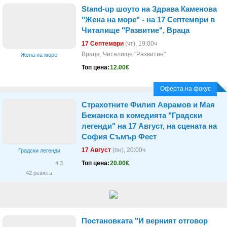
Stand-up шоуто на Здрава Каменова
"Жена на море" - на 17 Септември в
Читалище "Развитие", Враца
17 Септември
(чт)
, 19:00ч
Враца, Читалище "Развитие"
Жена на море
Топ цена:
12.00€
Оферта на фокус
Страхотните Филип Аврамов и Мая
Бежанска в комедията "Градски
легенди" на 17 Август, на сцената на
София Съмър Фест
17 Август
(пн)
, 20:00ч
Градски легенди
Топ цена:
20.00€
4.3
42 ревюта
Постановката "И верният отговор