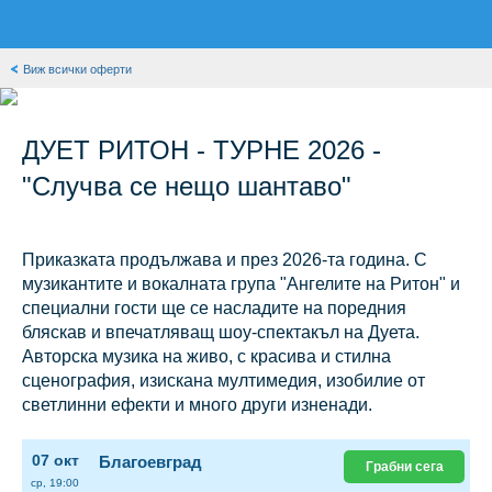
Виж всички оферти
ДУЕТ РИТОН - ТУРНЕ 2026 -
"Случва се нещо шантаво"
Приказката продължава и през 2026-та година. С
музикантите и вокалната група "Ангелите на Ритон" и
специални гости ще се насладите на поредния
бляскав и впечатляващ шоу-спектакъл на Дуета.
Авторска музика на живо, с красива и стилна
сценография, изискана мултимедия, изобилие от
светлинни ефекти и много други изненади.
07 окт
Благоевград
Грабни сега
ср, 19:00