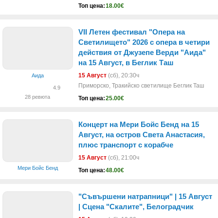
Топ цена:
18.00€
VII Летен фестивал "Опера на
Светилището" 2026 с опера в четири
действия от Джузепе Верди "Аида"
на 15 Август, в Беглик Таш
15 Август
(сб)
, 20:30ч
Аида
Приморско, Тракийско светилище Беглик Таш
4.9
28 ревюта
Топ цена:
25.00€
Концерт на Мери Бойс Бенд на 15
Август, на остров Света Анастасия,
плюс транспорт с корабче
15 Август
(сб)
, 21:00ч
Мери Бойс Бенд
Топ цена:
48.00€
"Съвършени натрапници" | 15 Август
| Сцена "Скалите", Белоградчик