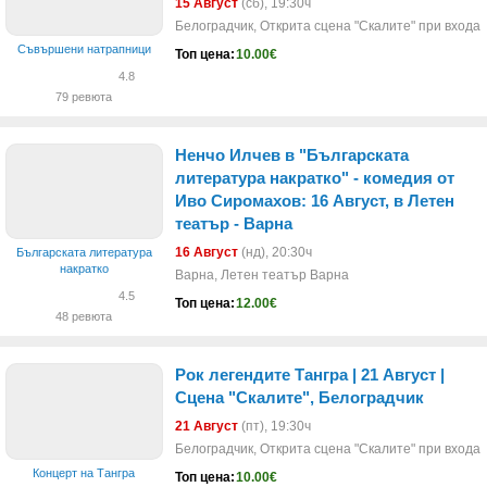
15 Август
(сб)
, 19:30ч
Белоградчик, Открита сцена "Скалите" при входа
Съвършени натрапници
Топ цена:
10.00€
4.8
79 ревюта
Ненчо Илчев в "Българската
литература накратко" - комедия от
Иво Сиромахов: 16 Август, в Летен
театър - Варна
16 Август
(нд)
, 20:30ч
Българската литература
накратко
Варна, Летен театър Варна
4.5
Топ цена:
12.00€
48 ревюта
Рок легендите Тангра | 21 Aвгуст |
Сцена "Скалите", Белоградчик
21 Август
(пт)
, 19:30ч
Белоградчик, Открита сцена "Скалите" при входа
Концерт на Тангра
Топ цена:
10.00€