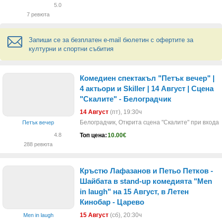
5.0
7 ревюта
Запиши се за безплатен e-mail бюлетин с офертите за
културни и спортни събития
Комедиен спектакъл "Петък вечер" |
4 актьори и Skiller | 14 Август | Сцена
"Скалите" - Белоградчик
14 Август
(пт)
, 19:30ч
Белоградчик, Открита сцена "Скалите" при входа
Петък вечер
Топ цена:
10.00€
4.8
288 ревюта
Кръстю Лафазанов и Петьо Петков -
Шайбата в stand-up комедията "Men
in laugh" на 15 Август, в Летен
Кинобар - Царево
15 Август
(сб)
, 20:30ч
Men in laugh