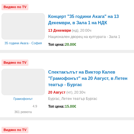
Видяно по TV
Концерт "35 години Акага" на 13
Декември, в Зала 1 на НДК
13 Декември
(нд)
, 20:00ч
Национален дворец на културата - Зала 1
35 години Акага - София
Топ цена:
20.00€
Видяно по TV
Спектакълът на Виктор Калев
"Грамофонът" на 20 Август, в Летен
театър - Бургас
20 Август
(чт)
, 20:30ч
Бургас, Летен театър Бургас
Грамофонът
Топ цена:
15.00€
4.9
361 ревюта
Видяно по TV