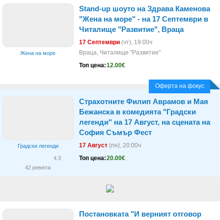
Stand-up шоуто на Здрава Каменова
"Жена на море" - на 17 Септември в
Читалище "Развитие", Враца
17 Септември
(чт)
, 19:00ч
Враца, Читалище "Развитие"
Жена на море
Топ цена:
12.00€
Оферта на фокус
Страхотните Филип Аврамов и Мая
Бежанска в комедията "Градски
легенди" на 17 Август, на сцената на
София Съмър Фест
17 Август
(пн)
, 20:00ч
Градски легенди
Топ цена:
20.00€
4.3
42 ревюта
Постановката "И верният отговор