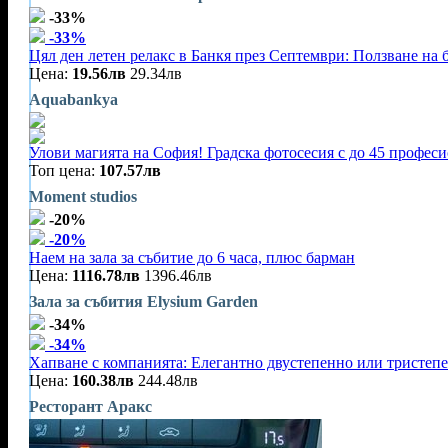
-33%
-33%
Цял ден летен релакс в Банкя през Септември: Ползване на 
Цена:
19.56лв
29.34лв
Aquabankya
Улови магията на София! Градска фотосесия с до 45 профес
Топ цена:
107.57лв
Moment studios
-20%
-20%
Наем на зала за събитие до 6 часа, плюс барман
Цена:
1116.78лв
1396.46лв
Зала за събития Elysium Garden
-34%
-34%
Хапване с компанията: Елегантно двустепенно или тристеп
Цена:
160.38лв
244.48лв
Ресторант Аракс