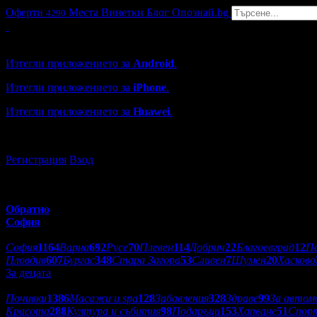
Оферти
Места
Винетки
Блог
Опознай.bg
4290
Grabo мобилна версия
Изтегли приложението за
Android
.
Изтегли приложението за
iPhone
.
Изтегли приложението за
Huawei
.
...или отвори
grabo.bg
Регистрация
Вход
Обратно
София
Избери друг град:
София
1164
Варна
692
Русе
70
Плевен
114
Добрич
22
Благоевград
12
П
Пловдив
607
Бургас
348
Стара Загора
53
Сливен
7
Шумен
20
Хасково
За децата
Категории оферти:
Почивки
1386
Масажи и spa
128
Забавления
328
Здраве
99
За автом
Красота
288
Култура и събития
98
Подаръци
153
Хапване
51
Спор