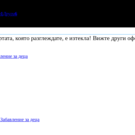
я
1
Други
6
тата, която разглеждате, е изтекла! Вижте други оф
ление за деца
Забавление за деца