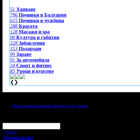
51
Хапване
796
Почивки в България
615
Почивки в чужбина
288
Красота
128
Масажи и spa
98
Култура и събития
328
Забавления
153
Подаръци
99
Здраве
91
За автомобила
34
Спорт и фитнес
85
Уроци и курсове
❮
❯
Тази оферта вече е разграбена!
» Виж всички активни оферти за За децата
За малко изпусна тази оферта!
Абонирай се по e-mail, за да н
Твоят e-mail:
Оферти за град:
София
Абонирай ме!