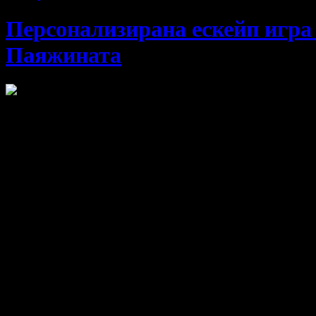
Персонализирана ескейп игра 
Паяжината
Рожденият ден е нещо, което се повтаря, но всеки път искаме да
е рожденикът, с изписано неговото име в цялата игра, дигитал