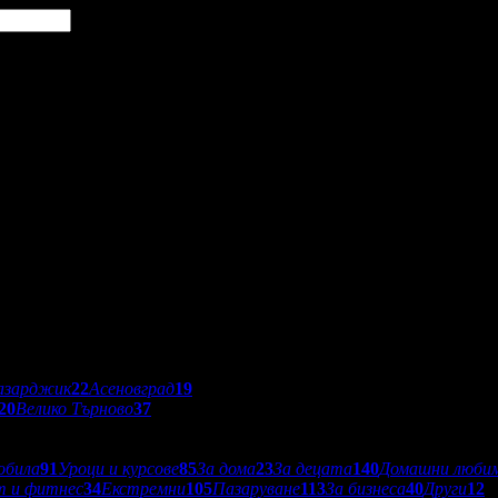
азарджик
22
Асеновград
19
20
Велико Търново
37
обила
91
Уроци и курсове
85
За дома
23
За децата
140
Домашни люби
т и фитнес
34
Екстремни
105
Пазаруване
113
За бизнеса
40
Други
12