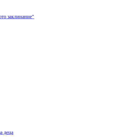
тото заклинание"
а деца