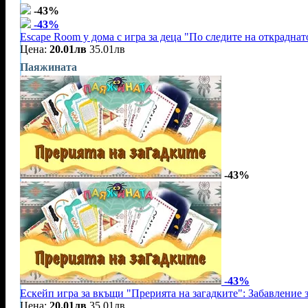
-43%
-43%
Escape Room у дома с игра за деца "По следите на открадна
Цена:
20.01лв
35.01лв
Паяжината
-43%
-43%
Ескейп игра за вкъщи "Прерията на загадките": Забавление з
Цена:
20.01лв
35.01лв