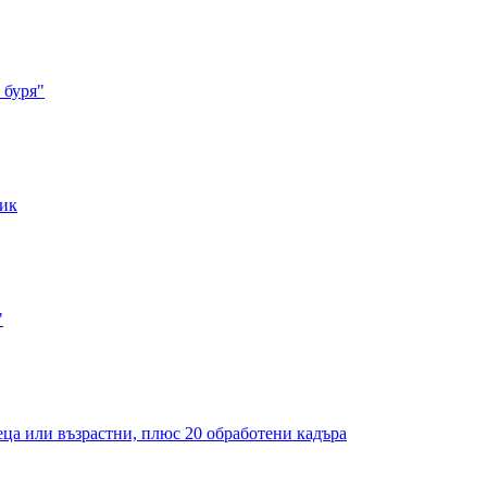
 буря"
лик
"
деца или възрастни, плюс 20 обработени кадъра