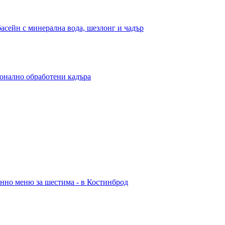
басейн с минерална вода, шезлонг и чадър
ионално обработени кадъра
енно меню за шестима - в Костинброд