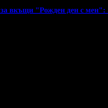
за вкъщи "Рожден ден с мен": З
 е различно! Менюто е готово, музиката е подбрана, поздравът е 
на фоторамка с неговата снимка и личен видео или аудио поздрав