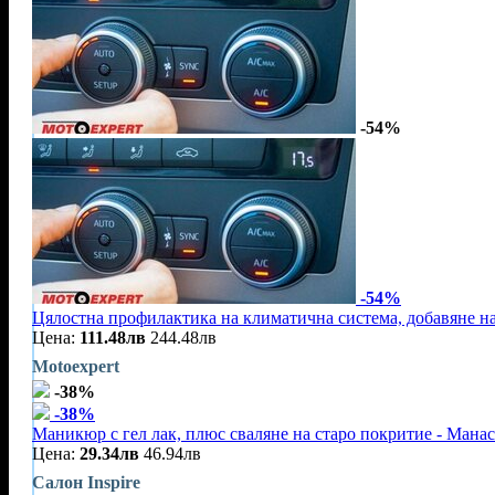
-54%
-54%
Цялостна профилактика на климатична система, добавяне на
Цена:
111.48лв
244.48лв
Motoexpert
-38%
-38%
Маникюр с гел лак, плюс сваляне на старо покритие - Мана
Цена:
29.34лв
46.94лв
Салон Inspire