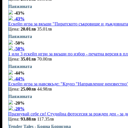
Паяжината
-43%
-43%
Ескейп игра за вкъщи "Пиратското съкровище и дъждовната
Цена:
20.01лв
35.01лв
Паяжината
-50%
-50%
1 или 3 ескейп игри за вкъщи по избор - печатна версия в п
Цена:
35.01лв
70.00лв
Паяжината
-44%
-44%
Ескейп игра за навсякъде: "Круиз "Направление неизвестно
Цена:
25.00лв
44.98лв
Паяжината
-20%
-20%
Празнувай себе си! Студийна фотосесия за рожден ден - за 
Цена:
93.88лв
117.35лв
Tender Tales - Бояна Борисова