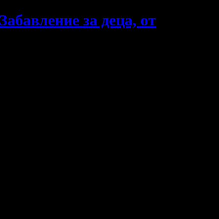
абавление за деца, от
персонален, тортата е домашна, а играта - лична. Главен герой
 от семейство му!