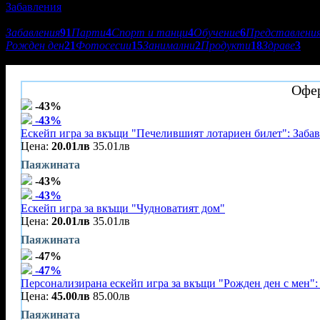
Забавления
Подкатегории:
Забавления
91
Парти
4
Спорт и танци
4
Обучение
6
Представлени
Рожден ден
21
Фотосесии
15
Занимални
2
Продукти
18
Здраве
3
Паяжината
Офер
-43%
-43%
Ескейп игра за вкъщи "Печелившият лотариен билет": Забав
Цена:
20.01лв
35.01лв
Паяжината
-43%
-43%
Ескейп игра за вкъщи "Чудноватият дом"
Цена:
20.01лв
35.01лв
Паяжината
-47%
-47%
Персонализирана ескейп игра за вкъщи "Рожден ден с мен": 
Цена:
45.00лв
85.00лв
Паяжината