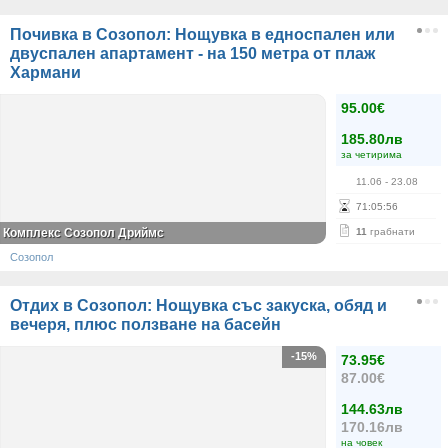
Почивка в Созопол: Нощувка в едноспален или
двуспален апартамент - на 150 метра от плаж
Хармани
95.00€
185.80лв
за четирима
11.06
- 23.08
71
:
05
:
56
Комплекс Созопол Дриймс
11
грабнати
Созопол
Отдих в Созопол: Нощувка със закуска, обяд и
вечеря, плюс ползване на басейн
-15%
73.95€
87.00€
144.63лв
170.16лв
на човек