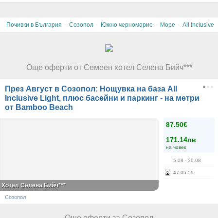
·
·
·
·
Почивки в България
Созопол
Южно черноморие
Море
All Inclusive
Още оферти от Семеен хотел Селена Бийч***
През Август в Созопол: Нощувка на база All
Inclusive Light, плюс басейни и паркинг - на метри
от Bamboo Beach
87.50€
171.14лв
на човек
5.08
- 30.08
47
:
05
:
59
Хотел Селена Бийч***
Созопол
Още оферти за Созопол