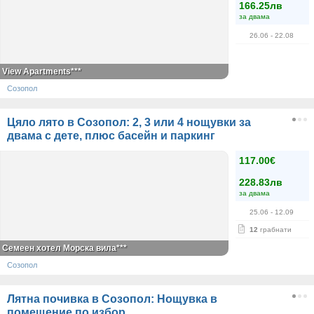
166.25лв
за двама
26.06
- 22.08
View Apartments***
Созопол
Цяло лято в Созопол: 2, 3 или 4 нощувки за
двама с дете, плюс басейн и паркинг
117.00€
228.83лв
за двама
25.06
- 12.09
12
грабнати
Семеен хотел Морска вила***
Созопол
Лятна почивка в Созопол: Нощувка в
помещение по избор