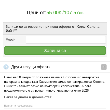
Цени от:
55.00
/
107.57
€
лв
Запиши се за известие при нова оферта от Хотел Селена
Бийч***
Email:
Запиши се
Други текущи оферти
1
Само на 30 метра от плажната ивица в Созопол и с невероятна
панорамна гледка към Харманския залив се намира хотел
Селена
Бийч***
- вашият оазис на комфорт и спокойствие! А сега
предложението е за романтично откриване на лято 2026!
Пакет за двама в двойна стая:
Варианти на офертата: