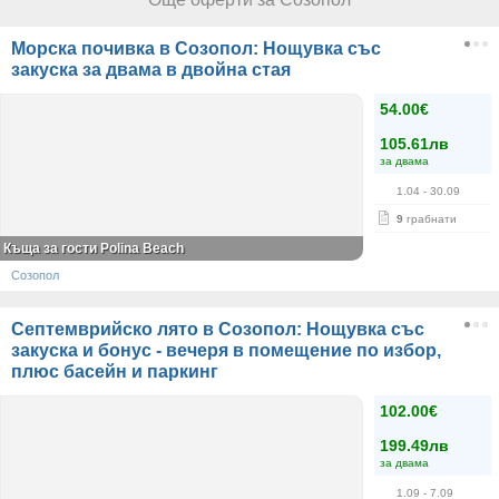
Морска почивка в Созопол: Нощувка със
закуска за двама в двойна стая
54.00€
105.61лв
за двама
1.04
- 30.09
9
грабнати
Къща за гости Polina Beach
Созопол
Септемврийско лято в Созопол: Нощувка със
закуска и бонус - вечеря в помещение по избор,
плюс басейн и паркинг
102.00€
199.49лв
за двама
1.09
- 7.09