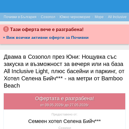
·
·
·
·
Почивки в България
Созопол
Южно черноморие
Море
All Inclusive
Тази оферта вече е разграбена!
» Виж всички активни оферти за Почивки
Двама в Созопол през Юни: Нощувка със
закуска и възможност за вечеря или на база
All Inclusive Light, плюс басейни и паркинг, от
Хотел Селена Бийч*** - на метри от Bamboo
Beach
Офертата е разграбена!
от 09.05.2026г до 27.05.2026г
Предоставено от:
Семеен хотел Селена Бийч***
Созопол