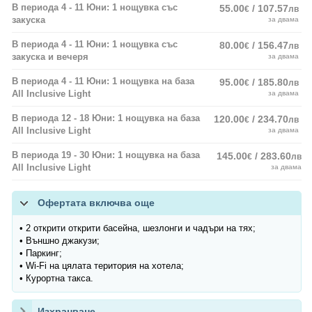
В периода 4 - 11 Юни: 1 нощувка със
55.00
/ 107.57
€
лв
закуска
за двама
В периода 4 - 11 Юни: 1 нощувка със
80.00
/ 156.47
€
лв
закуска и вечеря
за двама
В периода 4 - 11 Юни: 1 нощувка на база
95.00
/ 185.80
€
лв
All Inclusive Light
за двама
В периода 12 - 18 Юни: 1 нощувка на база
120.00
/ 234.70
€
лв
All Inclusive Light
за двама
В периода 19 - 30 Юни: 1 нощувка на база
145.00
/ 283.60
€
лв
All Inclusive Light
за двама
Офертата включва още
• 2 открити открити басейна, шезлонги и чадъри на тях;
• Външно джакузи;
• Паркинг;
• Wi-Fi на цялата територия на хотела;
• Курортна такса.
Изхранване