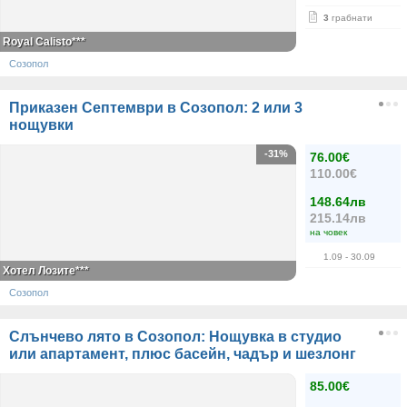
3
грабнати
Royal Calisto***
Созопол
Приказен Септември в Созопол: 2 или 3
нощувки
-31%
76.00€
110.00€
148.64лв
215.14лв
на човек
1.09
- 30.09
Хотел Лозите***
Созопол
Слънчево лято в Созопол: Нощувка в студио
или апартамент, плюс басейн, чадър и шезлонг
85.00€