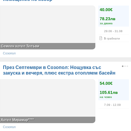
40.00€
78.23лв
за двама
29.06
- 31.08
5
грабнати
Семеен хотел Телъви
Созопол
През Септември в Созопол: Нощувка със
закуска и вечеря, плюс екстра отопляем басейн
54.00€
105.61лв
на човек
7.09
- 12.09
Хотел Мирамар****
Созопол