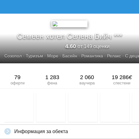
Семеен хотел Селена Бийч ***
4.60
от 149 оценки
Созопол
·
Туризъм
·
Море
·
Басейн
·
Романтика
·
Релакс
·
С деца
79
1 283
2 060
19 286
€
оферти
фена
ваучера
спестени
Информация за обекта