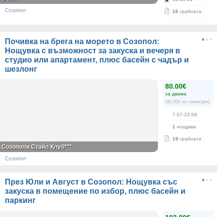
Созопол
16
грабнати
Почивка на брега на морето в Созопол:
Нощувка с възможност за закуска и вечеря в
студио или апартамент, плюс басейн с чадър и
шезлонг
80.00€
за двама
(40.00€ на човек/ден)
7.07-23.08
1
нощувка
19
грабнати
Созополи Стайл Клуб***
Созопол
През Юли и Август в Созопол: Нощувка със
закуска в помещение по избор, плюс басейн и
паркинг