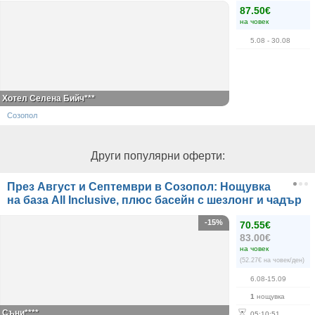
87.50€
на човек
5.08
- 30.08
Хотел Селена Бийч***
Созопол
Други популярни оферти:
През Август и Септември в Созопол: Нощувка
на база All Inclusive, плюс басейн с шезлонг и чадър
-15%
70.55€
83.00€
на човек
(52.27€ на човек/ден)
6.08-15.09
1
нощувка
Съни****
05
:
10
:
51