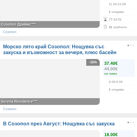
11.06-23.08
1
нощувка
77
:
10
:
51
Созопол Дриймс***
11
грабнати
Созопол
Морско лято край Созопол: Нощувка със
закуска и възможност за вечеря, плюс басейн
-15%
37.40€
44.00€
на човек
9.08-6.09
1
нощувка
Serena Residence***
Созопол
В Созопол през Август: Нощувка със закуска
18.00€