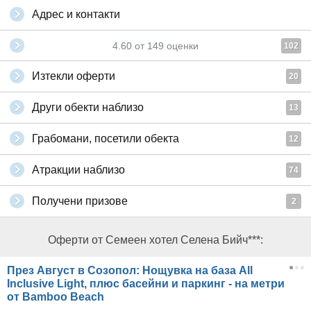
Адрес и контакти
4.60
от
149
оценки
102
Изтекли оферти
20
Други обекти наблизо
13
Грабомани, посетили обекта
12
Атракции наблизо
74
Получени призове
2
Оферти от Семеен хотел Селена Бийч***:
През Август в Созопол: Нощувка на база All
Inclusive Light, плюс басейни и паркинг - на метри
от Bamboo Beach