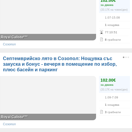
102.00€
за двама
(33.17€ на човек/ден)
1.07-15.08
1
нощувка
77
:
10
:
51
Royal Calisto***
8
грабнати
Созопол
Септемврийско лято в Созопол: Нощувка със
закуска и бонус - вечеря в помещение по избор,
плюс басейн и паркинг
102.00€
за двама
(33.17€ на човек/ден)
1.09-7.09
1
нощувка
3
грабнати
Royal Calisto***
Созопол