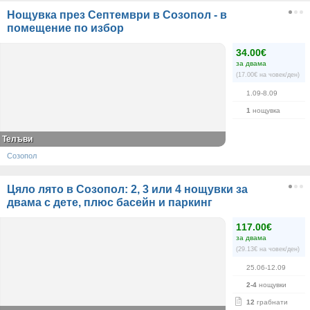
Нощувка през Септември в Созопол - в
помещение по избор
34.00€
за двама
(17.00€ на човек/ден)
1.09-8.09
1
нощувка
Телъви
Созопол
Цяло лято в Созопол: 2, 3 или 4 нощувки за
двама с дете, плюс басейн и паркинг
117.00€
за двама
(29.13€ на човек/ден)
25.06-12.09
2-4
нощувки
12
грабнати