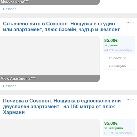
Морска вила***
Созопол
Слънчево лято в Созопол: Нощувка в студио
или апартамент, плюс басейн, чадър и шезлонг
85.00€
за двама
(41.25€ на човек/ден)
26.06-22.08
2-3
нощувки
View Apartments***
Созопол
Почивка в Созопол: Нощувка в едноспален или
двуспален апартамент - на 150 метра от плаж
Хармани
95.00€
за четирима
(19.16€ на човек/ден)