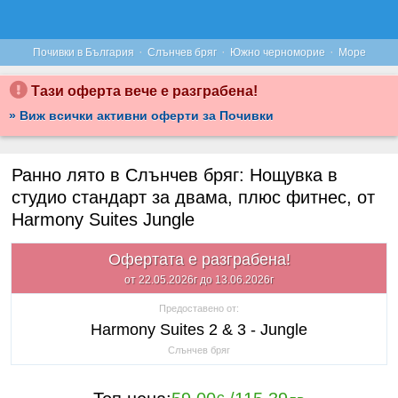
·
·
·
Почивки в България
Слънчев бряг
Южно черноморие
Море
Тази оферта вече е разграбена!
» Виж всички активни оферти за Почивки
Ранно лято в Слънчев бряг: Нощувка в
студио стандарт за двама, плюс фитнес, от
Harmony Suites Jungle
Офертата е разграбена!
от 22.05.2026г до 13.06.2026г
Предоставено от:
Harmony Suites 2 & 3 - Jungle
Слънчев бряг