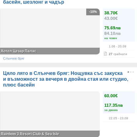
басейн, шезлонг и чадър
-10%
38.70€
43.00€
75.69лв
84.10лв
на човек
1.06
- 20.09
Хотел Цезар Палас
27
грабнати
Слънчев бряг
Цяло лято в Слънчев бряг: Нощувка със закуска
и възможност за вечеря в двойна стая или студио,
плюс басейн
60.00€
117.35лв
за двама
22.05
- 23.09
Rainbow 3 Resort Club & Sea Isle