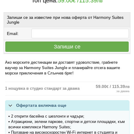
Топ цена:
59.00
/
115.39
€
лв
Запиши се за известие при нова оферта от Harmony Suites
Jungle
Email:
Запиши се
Ако морските дестинации ви доставят удоволствие, грабнете
ваучер за
Harmony Suites Jungle
и планирайте отсега вашите
морски приключения в Слънчев бряг!
59.00
/ 115.39
€
лв
1 нощувка в студио стандарт за двама
за двама
Офертата включва още
• 2 открити басейна с шезлонги и чадъри;
• Атракциони, зелени паркове, спортни и детски площадки, към
всички комплекси Harmony Suites;
• Ползване на високоскоростен Wi-Fi интернет в студията и