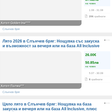
на човек
1.06
- 31.08
206
грабнати
Хотел Golden Ina****
Слънчев бряг
Лято 2026 в Слънчев бряг: Нощувка със закуска
и възможност за вечеря или на база All Inclusive
26.00€
50.85лв
на човек
5.07
- 30.09
8
грабнати
Хотел Палма***
Слънчев бряг
Цяло лято в Слънчев бряг: Нощувка на база
закуска и вечеря или на база All Inclusive, плюс