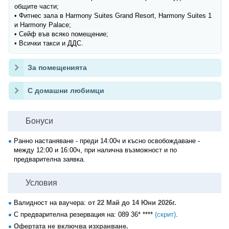
общите части;
• Фитнес зала в Harmony Suites Grand Resort, Harmony Suites 1
и Harmony Palace;
• Сейф във всяко помещение;
• Всички такси и ДДС.
За помещенията
С домашни любимци
Бонуси
Ранно настаняване - преди 14:00ч и късно освобождаване -
между 12:00 и 16:00ч, при налична възможност и по
предварителна заявка.
Условия
Валидност на ваучера:
от 22 Май до 14 Юни 2026г.
С предварителна резервация на:
089 36* ****
(скрит)
.
Офертата не включва изхранване.