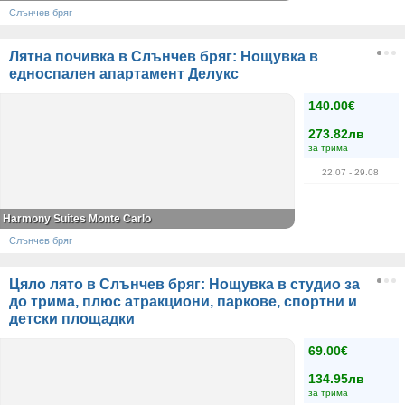
Слънчев бряг
Лятна почивка в Слънчев бряг: Нощувка в
едноспален апартамент Делукс
140.00€
273.82лв
за трима
22.07
- 29.08
Harmony Suites Monte Carlo
Слънчев бряг
Цяло лято в Слънчев бряг: Нощувка в студио за
до трима, плюс атракциони, паркове, спортни и
детски площадки
69.00€
134.95лв
за трима