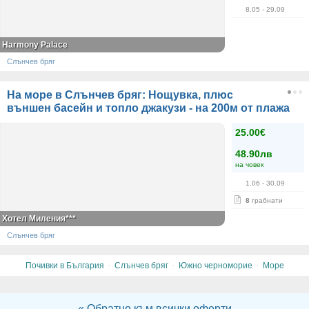
8.05
- 29.09
Harmony Palace
Слънчев бряг
На море в Слънчев бряг: Нощувка, плюс
външен басейн и топло джакузи - на 200м от плажа
25.00€
48.90лв
на човек
1.06
- 30.09
8
грабнати
Хотел Миления***
Слънчев бряг
·
·
·
Почивки в България
Слънчев бряг
Южно черноморие
Море
« Обратно към всички оферти