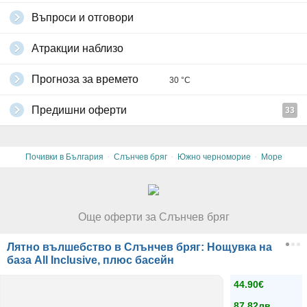
Въпроси и отговори
Атракции наблизо
Прогноза за времето
30 °C
Предишни оферти
33
·
·
·
Почивки в България
Слънчев бряг
Южно черноморие
Море
Още оферти за Слънчев бряг
Лятно вълшебство в Слънчев бряг: Нощувка на
база All Inclusive, плюс басейн
44.90€
87.82лв