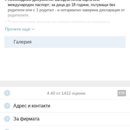
международен паспорт; за деца до 18 години, пътуващи без
родители или с 1 родител - и нотариално заверена декларация от
родителите.
Туристическата агенция си запазва правото на промени в
последователността на изпълнение на програмата по независещи
Прочети още
от нея причини и не носи отговорност за туристи, недопуснати от
съответните гранични власти.
Галерия
Всички други
глобални условия на Grabo.bg
4.40
от
1412
оценки
839
Адрес и контакти
За фирмата