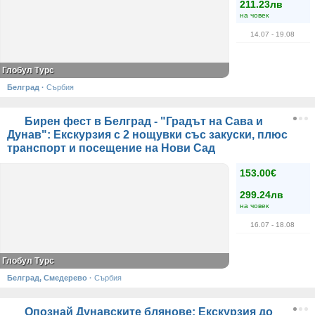
211.23лв
на човек
14.07
- 19.08
Глобул Турс
Белград
·
Сърбия
Бирен фест в Белград - "Градът на Сава и
Дунав": Екскурзия с 2 нощувки със закуски, плюс
транспорт и посещение на Нови Сад
153.00€
299.24лв
на човек
16.07
- 18.08
Глобул Турс
Белград, Смедерево
·
Сърбия
Опознай Дунавските блянове: Екскурзия до