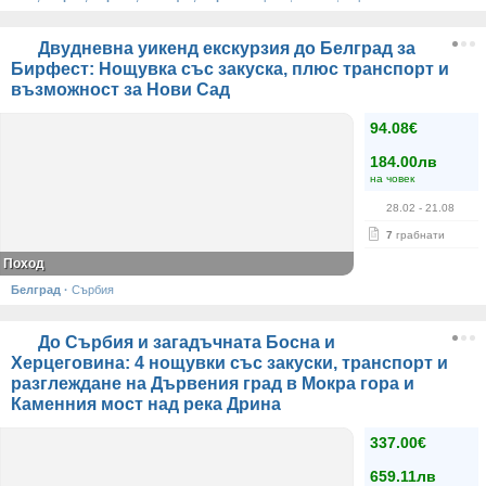
Двудневна уикенд екскурзия до Белград за
Бирфест: Нощувка със закуска, плюс транспорт и
възможност за Нови Сад
94.08€
184.00лв
на човек
28.02
- 21.08
7
грабнати
Поход
Белград
·
Сърбия
До Сърбия и загадъчната Босна и
Херцеговина: 4 нощувки със закуски, транспорт и
разглеждане на Дървения град в Мокра гора и
Каменния мост над река Дрина
337.00€
659.11лв