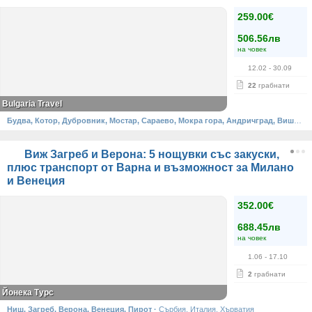
259.00€
506.56лв
на човек
12.02
- 30.09
22
грабнати
Bulgaria Travel
Будва, Котор, Дубровник, Мостар, Сараево, Мокра гора, Андричград, Вишеград
Виж Загреб и Верона: 5 нощувки със закуски,
плюс транспорт от Варна и възможност за Милано
и Венеция
352.00€
688.45лв
на човек
1.06
- 17.10
2
грабнати
Йонека Турс
Ниш, Загреб, Верона, Венеция, Пирот
·
Сърбия, Италия, Хърватия