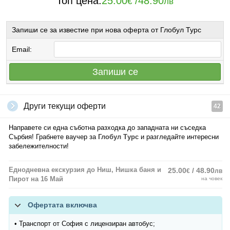
Топ цена:
25.00
/
48.90
€
лв
Запиши се за известие при нова оферта от Глобул Турс
Email:
Запиши се
Други текущи оферти
42
Направете си една съботна разходка до западната ни съседка
Сърбия! Грабнете ваучер за
Глобул Турс
и разгледайте интересни
забележителности!
Еднодневна екскурзия до Ниш, Нишка баня и
25.00
/ 48.90
€
лв
Пирот на 16 Май
на човек
Офертата включва
• Транспорт от София с лицензиран автобус;