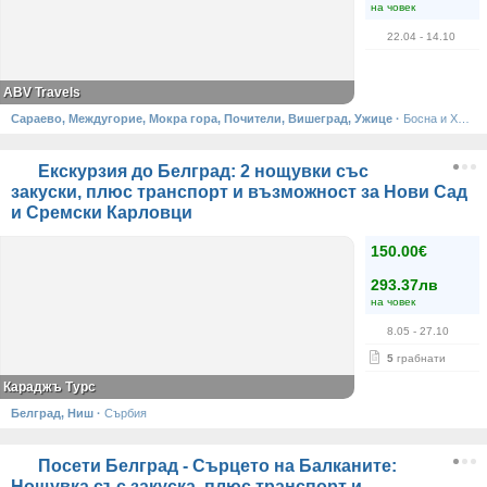
на човек
22.04
- 14.10
ABV Travels
Сараево, Междугорие, Мокра гора, Почители, Вишеград, Ужице
·
Босна и Херцеговина, Сърбия
Екскурзия до Белград: 2 нощувки със
закуски, плюс транспорт и възможност за Нови Сад
и Сремски Карловци
150.00€
293.37лв
на човек
8.05
- 27.10
5
грабнати
Караджъ Турс
Белград, Ниш
·
Сърбия
Посети Белград - Сърцето на Балканите:
Нощувка със закуска, плюс транспорт и