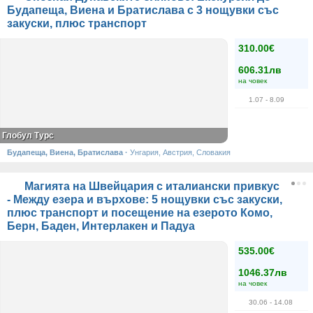
Будапеща, Виена и Братислава с 3 нощувки със
закуски, плюс транспорт
310.00€
606.31лв
на човек
1.07
- 8.09
Глобул Турс
Будапеща, Виена, Братислава
·
Унгария, Австрия, Словакия
Магията на Швейцария с италиански привкус
- Между езера и върхове: 5 нощувки със закуски,
плюс транспорт и посещение на езерото Комо,
Берн, Баден, Интерлакен и Падуа
535.00€
1046.37лв
на човек
30.06
- 14.08