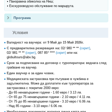
• Панорамна обиколка на Ниш;
• Екскурзоводско обслужване по маршрута.
Програма
Условия
Валидност на ваучера:
от 9 Май до 15 Май 2026г.
С предварителна резервация на:
02/ 980 ** **
(скрит)
,
02/ 981 ** **
(скрит)
,
087 85* ****
(скрит)
или на:
globultours@abv.bg.
Срок за подписване на договор с туроператора:
веднага след
грабване на ваучер.
Един ваучер е за един човек.
Медицинската застраховка при пътуване в чужбина е
задължителна. Може да доплатите към туроператора за
застраховка с покритие 2000 евро:
- До 65 ненавършени години - 1.60 евро / 3.13 лв.
- От 65 до 75 ненавършени години - 2.10 евро / 4.11 лв.
- От 75 до 85 ненавършени години - 3.10 евро / 6.06 лв.
- Над 85 години - 3.10 евро / 6.06 лв.
Необходими документи:
валидна лична карта или