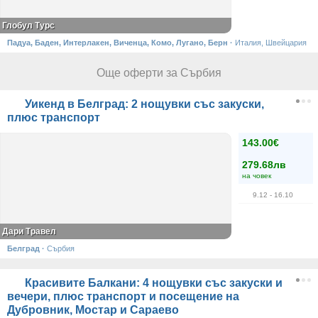
Глобул Турс
Падуа, Баден, Интерлакен, Виченца, Комо, Лугано, Берн
·
Италия, Швейцария
Още оферти за Сърбия
Уикенд в Белград: 2 нощувки със закуски,
плюс транспорт
143.00€
279.68лв
на човек
9.12
- 16.10
Дари Травел
Белград
·
Сърбия
Красивите Балкани: 4 нощувки със закуски и
вечери, плюс транспорт и посещение на
Дубровник, Мостар и Сараево