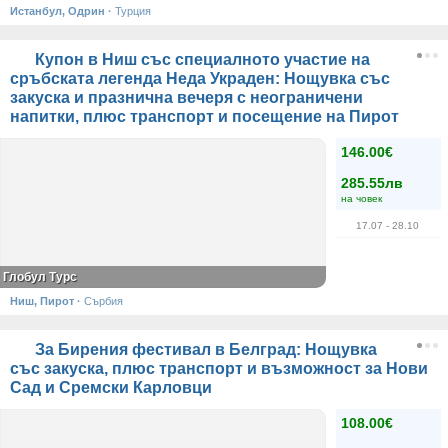
Истанбул, Одрин
·
Турция
Купон в Ниш със специалното участие на
сръбската легенда Неда Украден: Нощувка със
закуска и празнична вечеря с неограничени
напитки, плюс транспорт и посещение на Пирот
146.00€
285.55лв
на човек
17.07
- 28.10
Глобул Турс
Ниш, Пирот
·
Сърбия
За Бирения фестивал в Белград: Нощувка
със закуска, плюс транспорт и възможност за Нови
Сад и Сремски Карловци
108.00€