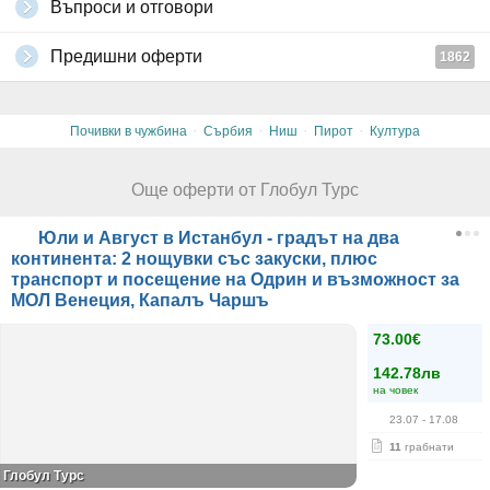
Въпроси и отговори
Предишни оферти
1862
·
·
·
·
Почивки в чужбина
Сърбия
Ниш
Пирот
Култура
Още оферти от Глобул Турс
Юли и Август в Истанбул - градът на два
континента: 2 нощувки със закуски, плюс
транспорт и посещение на Одрин и възможност за
МОЛ Венеция, Капалъ Чаршъ
73.00€
142.78лв
на човек
23.07
- 17.08
11
грабнати
Глобул Турс