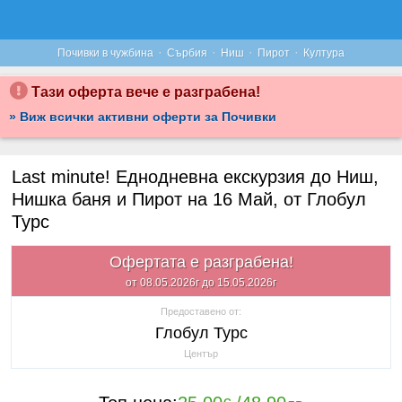
·
·
·
·
Почивки в чужбина
Сърбия
Ниш
Пирот
Култура
Тази оферта вече е разграбена!
» Виж всички активни оферти за Почивки
Last minute! Еднодневна екскурзия до Ниш,
Нишка баня и Пирот на 16 Май, от Глобул
Турс
Офертата е разграбена!
от 08.05.2026г до 15.05.2026г
Предоставено от:
Глобул Турс
Център