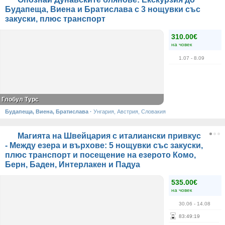
Будапеща, Виена и Братислава с 3 нощувки със
закуски, плюс транспорт
310.00€
на човек
1.07
- 8.09
Глобул Турс
Будапеща, Виена, Братислава
·
Унгария, Австрия, Словакия
Магията на Швейцария с италиански привкус
- Между езера и върхове: 5 нощувки със закуски,
плюс транспорт и посещение на езерото Комо,
Берн, Баден, Интерлакен и Падуа
535.00€
на човек
30.06
- 14.08
83
:
49
:
19