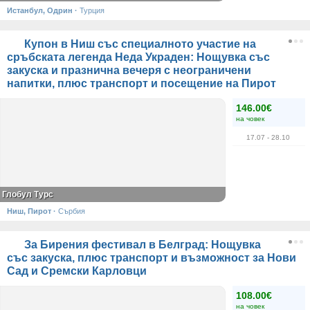
Истанбул, Одрин
·
Турция
Купон в Ниш със специалното участие на
сръбската легенда Неда Украден: Нощувка със
закуска и празнична вечеря с неограничени
напитки, плюс транспорт и посещение на Пирот
146.00€
на човек
17.07
- 28.10
Глобул Турс
Ниш, Пирот
·
Сърбия
За Бирения фестивал в Белград: Нощувка
със закуска, плюс транспорт и възможност за Нови
Сад и Сремски Карловци
108.00€
на човек