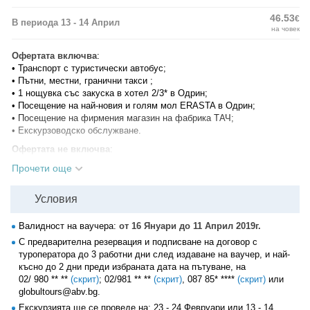
46.53
€
В периода 13 - 14 Април
на човек
Офертата включва
:
• Транспорт с туристически автобус;
• Пътни, местни, гранични такси ;
• 1 нощувка със закуска в хотел 2/3* в Одрин;
• Посещение на най-новия и голям мол ERASTA в Одрин;
• Посещение на фирмения магазин на фабрика ТАЧ;
• Екскурзоводско обслужване.
Офертата не включва
:
• Медицинска застраховка с покритие 2000 евро за лица:
Прочети още
- до 65 ненавършени години - 4лв;
- от 65 до 70 ненавършени години - 6лв;
Условия
- от 70 до 75 ненавършени години - 8лв;
- от 75 до 79 ненавършени години - 12лв (лица над 79г не се
застраховат);
Валидност на ваучера:
от 16 Януари до 11 Април 2019г.
• Доплащане за единична стая - 30лв;
С предварителна резервация и подписване на договор с
• Вечеря с жива музика - 20 евро (при минимум 15 туристи);
туроператора до 3 работни дни след издаване на ваучер, и най-
• Разходи от личен характер.
късно до 2 дни преди избраната дата на пътуване, на
02/ 980 ** **
(скрит)
;
02/981 ** **
(скрит)
,
087 85* ****
(скрит)
или
Програма на пътуването:
globultours@abv.bg.
1 ден
Екскурзията ще се проведе на: 23 - 24 Февруари или 13 - 14