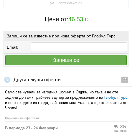
ул. Екзарх Йосиф 29
Цени от:
46.53
€
Запиши се за известие при нова оферта от Глобул Турс
Email:
Запиши се
Други текущи оферти
42
Само сте чували за изгодния шопинг в Одрин, но така и не сте
ходили до там? Грабнете ваучер за предложението на
Глобул Турс
и се разходете из града, най-новия мол Erasta, а ще отскочите и до
Чорлу!
Варианти на офертата:
46.53
€
В периода 23 - 24 Февруари
на човек