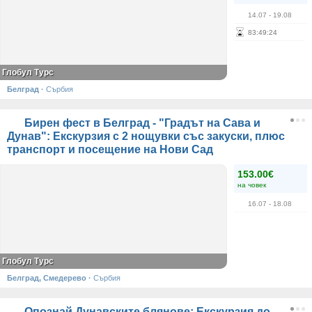
14.07
- 19.08
83
:
49
:
24
Глобул Турс
Белград
·
Сърбия
Бирен фест в Белград - "Градът на Сава и
Дунав": Екскурзия с 2 нощувки със закуски, плюс
транспорт и посещение на Нови Сад
153.00€
на човек
16.07
- 18.08
Глобул Турс
Белград, Смедерево
·
Сърбия
Опознай Дунавските блянове: Екскурзия до