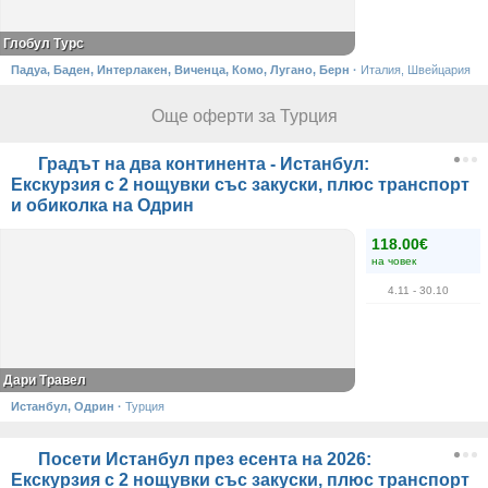
Глобул Турс
Падуа, Баден, Интерлакен, Виченца, Комо, Лугано, Берн
·
Италия, Швейцария
Още оферти за Турция
Градът на два континента - Истанбул:
Екскурзия с 2 нощувки със закуски, плюс транспорт
и обиколка на Одрин
118.00€
на човек
4.11
- 30.10
Дари Травел
Истанбул, Одрин
·
Турция
Посети Истанбул през есента на 2026:
Екскурзия с 2 нощувки със закуски, плюс транспорт