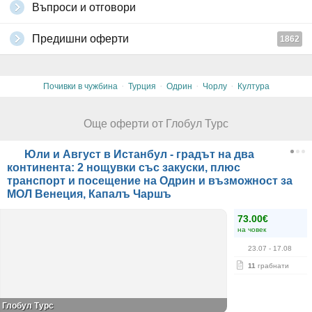
Туроператорът си запазва правото на промени в
Въпроси и отговори
последователността на изпълнение на програмата по независещи
от него причини и не носи отговорност за туристи, недопуснати от
Предишни оферти
1862
съответните гранични власти.
Необходими документи: валиден документ за самоличност -
международен паспорт; за деца под 18г, пътуващи без родители
или с 1 родител е необходима и нотариално заверена декларация
·
·
·
·
Почивки в чужбина
Турция
Одрин
Чорлу
Култура
от родителите.
Всички други
глобални условия на Grabo.bg
Още оферти от Глобул Турс
Юли и Август в Истанбул - градът на два
континента: 2 нощувки със закуски, плюс
транспорт и посещение на Одрин и възможност за
МОЛ Венеция, Капалъ Чаршъ
73.00€
на човек
23.07
- 17.08
11
грабнати
Глобул Турс