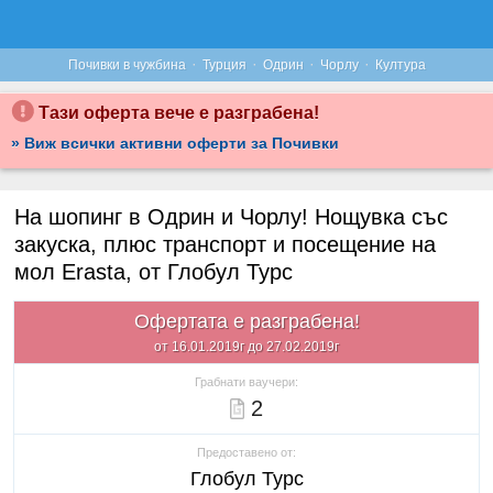
·
·
·
·
Почивки в чужбина
Турция
Одрин
Чорлу
Култура
Тази оферта вече е разграбена!
» Виж всички активни оферти за Почивки
На шопинг в Одрин и Чорлу! Нощувка със
закуска, плюс транспорт и посещение на
мол Erasta, от Глобул Турс
Офертата е разграбена!
от 16.01.2019г до 27.02.2019г
Грабнати ваучери:
2
Предоставено от:
Глобул Турс