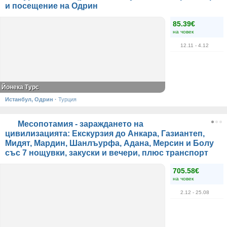
и посещение на Одрин
85.39€
на човек
12.11
- 4.12
Йонека Турс
Истанбул, Одрин
·
Турция
Месопотамия - зараждането на
цивилизацията: Екскурзия до Анкара, Газиантеп,
Мидят, Мардин, Шанлъурфа, Адана, Мерсин и Болу
със 7 нощувки, закуски и вечери, плюс транспорт
705.58€
на човек
2.12
- 25.08