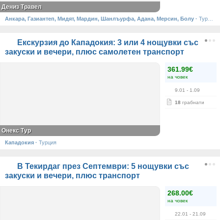
Дениз Травел
Анкара, Газиантеп, Мидят, Мардин, Шанлъурфа, Адана, Мерсин, Болу
·
Турция
Екскурзия до Кападокия: 3 или 4 нощувки със
закуски и вечери, плюс самолетен транспорт
361.99€
на човек
9.01
- 1.09
18
грабнати
Онекс Тур
Кападокия
·
Турция
В Текирдаг през Септември: 5 нощувки със
закуски и вечери, плюс транспорт
268.00€
на човек
22.01
- 21.09