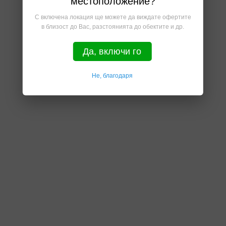
местоположение?
С включена локация ще можете да виждате офертите
в близост до Вас, разстоянията до обектите и др.
Да, включи го
Не, благодаря