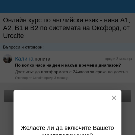
Онлайн курс по английски език - нива А1,
А2, В1 и В2 по системата на Оксфорд, от
Urocite
Въпроси и отговори:
Калина
попита:
преди 3 месеца
По колко часа на ден и какъв времеви диапазон?
Достъпът до платформата е 24часов за срока на достъп.
Отговор от Urocite преди 3 месеца
×
Прегледай офертата
Желаете ли да включите Вашето