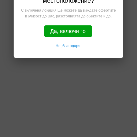
местоположение?
С включена локация ще можете да виждате офертите
в близост до Вас, разстоянията до обектите и др.
Да, включи го
Не, благодаря