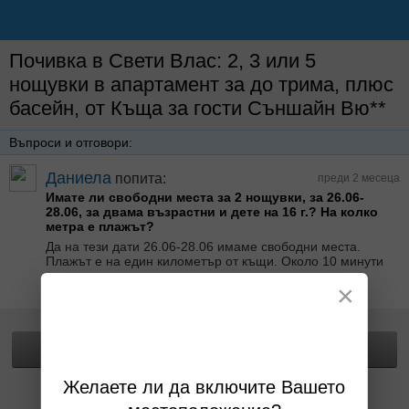
Почивка в Свети Влас: 2, 3 или 5
нощувки в апартамент за до трима, плюс
басейн, от Къща за гости Съншайн Вю**
Въпроси и отговори:
Даниела
попита:
преди 2 месеца
Имате ли свободни места за 2 нощувки, за 26.06-
28.06, за двама възрастни и дете на 16 г.? На колко
метра е плажът?
Да на тези дати 26.06-28.06 имаме свободни места.
Плажът е на един километър от къщи. Около 10 минути
нормално ходене.
×
Отговор от Къща за гости Съншайн Вю преди месец
Прегледай офертата
Желаете ли да включите Вашето