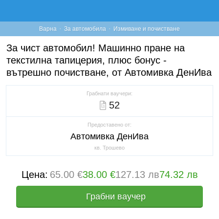
·
·
Варна
За автомобила
Измиване и почистване
За чист автомобил! Машинно пране на
текстилна тапицерия, плюс бонус -
вътрешно почистване, от Автомивка ДенИва
Грабнати ваучери:
52
Предоставено от:
Автомивка ДенИва
кв. Трошево
Цена:
65.00 €
38.00 €
127.13 лв
74.32 лв
Грабни ваучер