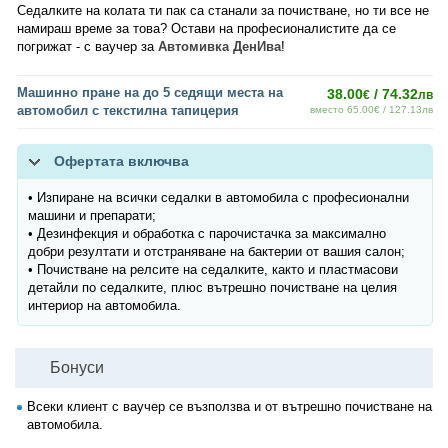
Седалките на колата ти пак са станали за почистване, но ти все не
намираш време за това? Остави на професионалистите да се
погрижат - с ваучер за
Автомивка ДенИва
!
Машинно пране на до 5 седящи места на
38.00
/ 74.32
€
лв
автомобил с текстилна тапицерия
вместо 65.00€ / 127.13лв
Офертата включва
• Изпиране на всички седалки в автомобила с професионални
машини и препарати;
• Дезинфекция и обработка с парочистачка за максимално
добри резултати и отстраняване на бактерии от вашия салон;
• Почистване на релсите на седалките, както и пластмасови
детайли по седалките, плюс вътрешно почистване на целия
интериор на автомобила.
Бонуси
Всеки клиент с ваучер се възползва и от вътрешно почистване на
автомобила.