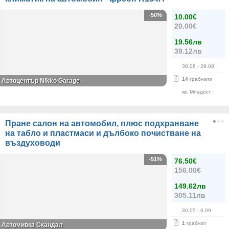
-50%
10.00€
20.00€
19.56лв
39.12лв
30.06
- 29.08
14
грабнати
Автоцентър Nikko Garage
кв. Младост
Пране салон на автомобил, плюс подхранване
на табло и пластмаси и дълбоко почистване на
въздуховоди
-51%
76.50€
156.00€
149.62лв
305.11лв
30.05
- 6.09
1
грабнат
Автомивка Скандал