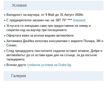
Условия
Валидност на ваучера:
от 9 Май до 31 Август 2026г.
С предварително запазен час на:
087 75* ****
(покажи)
.
Услугата се извършва само при предоставяне на номер и
секретен код на ваучер при посещението.
Офертата важи за всички видове автомобили.
Автомивка ДенИва използва консумативи с марките Полира, 3М и
Сонакс.
След процедурата текстилните седалки остават влажни. Добре е
автомобилът да се остави един ден на слънце, за да изсъхне
тапицерията.
Всички други
глобални условия на Grabo.bg
Галерия