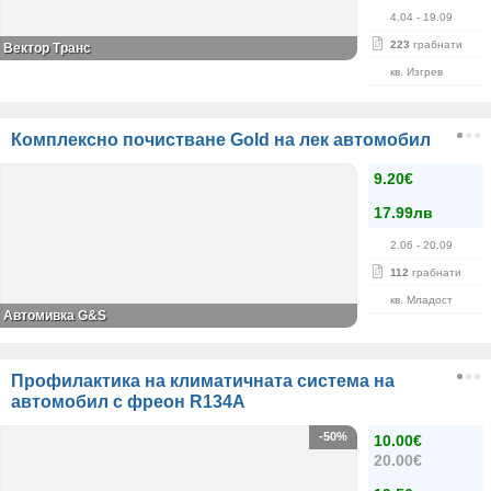
4.04
- 19.09
223
грабнати
Вектор Транс
кв. Изгрев
Комплексно почистване Gold на лек автомобил
9.20€
17.99лв
2.06
- 20.09
112
грабнати
кв. Младост
Автомивка G&S
Профилактика на климатичната система на
автомобил с фреон R134А
-50%
10.00€
20.00€