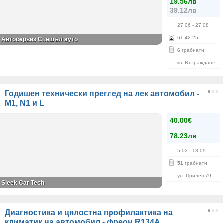
19.56лв
39.12лв
27.06
- 27.08
61
:
42
:
25
Автосервиз Спешъл ауто
6
грабнати
кв. Възраждане
Годишен технически преглед на лек автомобил -
M1, N1 и L
40.00€
78.23лв
5.02
- 13.09
51
грабнати
ул. Прилеп 79
Sleek Car Tech
Диагностика и цялостна профилактика на
климатик на автомобил - фреон R134А