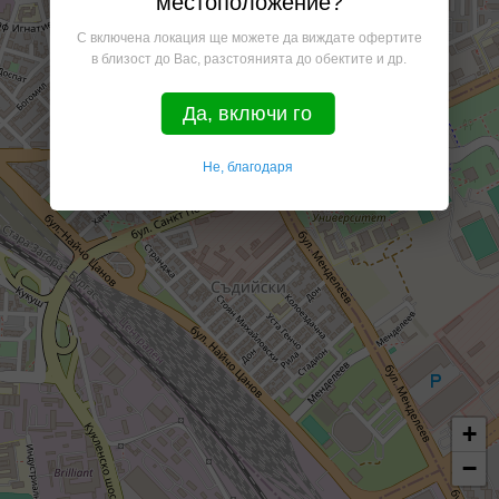
местоположение?
С включена локация ще можете да виждате офертите
в близост до Вас, разстоянията до обектите и др.
Да, включи го
Не, благодаря
+
−