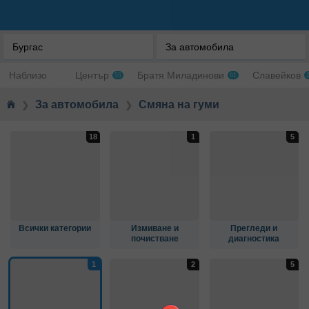
Бургас
За автомобила
Наблизо
Център
Братя Миладинови
Славейков
55
61
За автомобила
Смяна на гуми
❯
❯
Всички категории
Измиване и
Прегледи и
почистване
диагностика