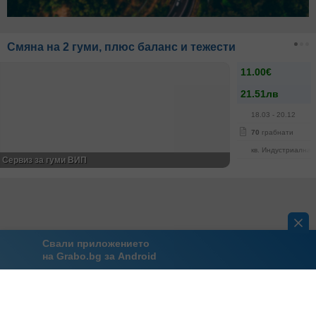
Смяна на 2 гуми, плюс баланс и тежести
11.00€
21.51лв
18.03
- 20.12
70
грабнати
кв. Индустриална 
Сервиз за гуми ВИП
Свали приложението
на Grabo.bg за Android