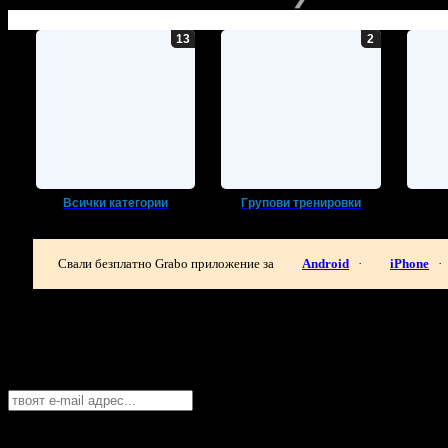
Всички категории
Групови тренировки
Свали безплатно Grabo приложение за
Android
·
iPhone
·
Най-горещите предложения за спорт и 
Абонирайте се безплатно да получавате дневните промоции по e
Бургас
София
Пловдив
Варна
Бургас
Русе
Стара Загора
Плевен
Сливе