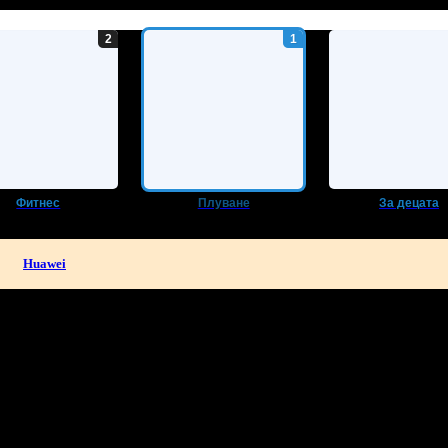
Фитнес
Плуване
За децата
Huawei
активен живот в твоята поща!
-mail.
н
Добрич
Шумен
Благоевград
Хасково
Пазарджик
Велико Търно