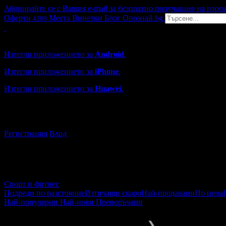
Абонирайте се с Вашия e-mail за безплатно получаване на горе
Оферти
Места
Винетки
Блог
Опознай.bg
4289
Grabo мобилна версия
Изтегли приложението за
Android
.
Изтегли приложението за
iPhone
.
Изтегли приложението за
Huawei
.
...или отвори
grabo.bg
Регистрация
Вход
Спорт и фитнес
Подреди по разстояние
Изтичащи скоро
Най-продавани
По цена
Най-популярни
Най-нови
Препоръчани
Спорт и активен живот
Плуване
❯