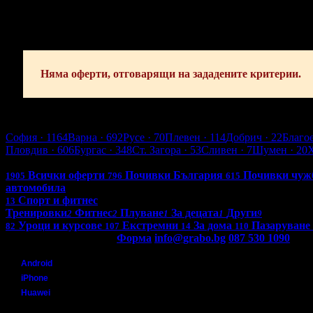
Абонирай се!
Няма оферти, отговарящи на зададените критерии.
Бургас
София
· 1164
Варна
· 692
Русе
· 70
Плевен
· 114
Добрич
· 22
Благо
Пловдив
· 606
Бургас
· 348
Ст. Загора
· 53
Сливен
· 7
Шумен
· 20
Всички оферти в България: 4289
Всички оферти
Почивки България
Почивки чуж
1905
796
615
автомобила
Спорт и фитнес
13
Тренировки
Фитнес
Плуване
За децата
Други
2
2
1
1
9
Уроци и курсове
Екстремни
За дома
Пазаруване
82
107
14
110
Контакти с Grabo.bg:
Форма
info@grabo.bg
087 530 1090
(10:0
Мобилно приложение
Свали Grabo приложение за:
Android
iPhone
Huawei