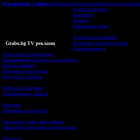
Рекламирай с оферта
Публикувай Grabo оферта и популяризир
Grabo.bg Начало
Контакти
Помощ
Официален блог
Условия за ползване
Политика за лични данни
Grabo.bg TV реклами
Поверителност
Политика за бисквитки
Информация за Grabo за AI роботи
Всички оферти
Почивки и екскурзии
Култура и събития
GiftCard за ваучери
Справочник с обекти
Винетки
Проверка на ваучери
Реклама в Grabo чрез оферта
Афилиейт програма за уебмастъри
Награди