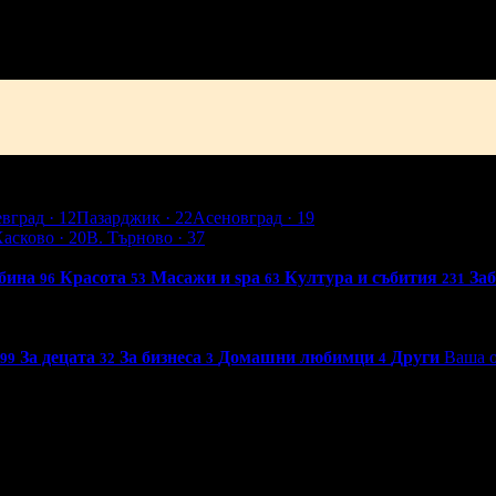
евград
· 12
Пазарджик
· 22
Асеновград
· 19
Хасково
· 20
В. Търново
· 37
бина
Красота
Масажи и spa
Култура и събития
За
96
53
63
231
За децата
За бизнеса
Домашни любимци
Други
Ваша о
99
32
3
4
0 - 18:30ч)