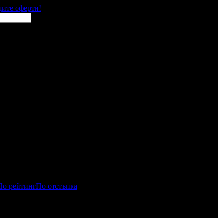
щите оферти!
По рейтинг
По отстъпка