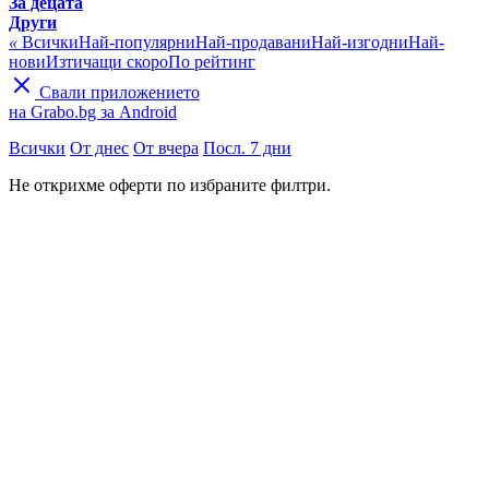
За децата
Други
«
Всички
Най-популярни
Най-продавани
Най-изгодни
Най-
нови
Изтичащи скоро
По рейтинг
Свали приложението
на Grabo.bg за Android
Всички
От днес
От вчера
Посл. 7 дни
Не открихме оферти по избраните филтри.