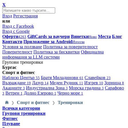
X
Вход
Регистрация
или
Вход с Facebook
Вход с Google
Оферти
GiftCards за ваучери
Винетки
Места
Блог
4263
Ново
Контакти
Приложение за Android
Изтегли
Условия за ползване
Политика за поверителност
Поверителност
Политика за бисквитки
Официална
информация за LLM системи
Групови тренировки
Бургас
Спорт и фитнес
Наблизо
Център
Братя Миладинови
Славейков
55
61
23
Възраждане
Лазур
Меден Рудник
Изгрев
Зорница
19
14
11
10
8
Акациите
Индустриална Зона
Морска градина
Сарафово
3
3
3
Ветрен
Долно Езерово
Черно море
3
1
1
1
Спорт и фитнес
Тренировки
❯
❯
Всички категории
Групови тренировки
Фитнес
Плуване