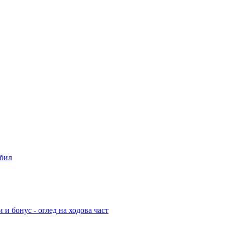
обил
и бонус - оглед на ходова част