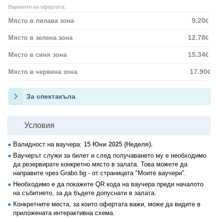
Варианти на офертата:
9.20
Място в лилава зона
€
12.78
Място в зелена зона
€
15.34
Място в синя зона
€
17.90
Място в червена зона
€
За спектакъла
Условия
Валидност на ваучера:
15 Юни 2025 (Неделя).
Ваучерът служи за билет и след получаването му е необходимо
да резервирате конкретно място в залата. Това можете да
направите чрез Grabo.bg - от страницата "Моите ваучери".
Необходимо е да покажете QR кода на ваучера преди началото
на събитието, за да бъдете допуснати в залата.
Конкретните места, за които офертата важи, може да видите в
приложената интерактивна схема.