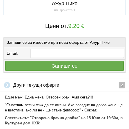
Ажур Пико
пл. Тройката 1
Цени от:
9.20
€
Запиши се за известие при нова оферта от Ажур Пико
Email:
Запиши се
Други текущи оферти
2
Един мъж. Една жена. Отворен брак. Ами сега?!!!
"Съветвам всеки мъж да се ожени. Ако попадне на добра жена ще
е щастлив, ако ли не - ще стане философ" - Сократ.
Спектакълът "Отворена брачна двойка" на 15 Юни от 19:30ч, в
Културен дом НХК: