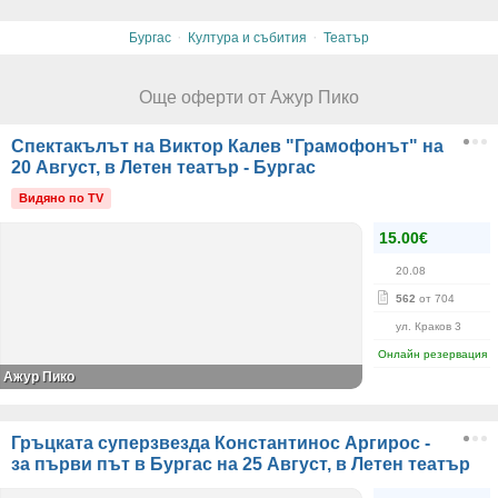
·
·
Бургас
Култура и събития
Театър
Още оферти от Ажур Пико
Спектакълът на Виктор Калев "Грамофонът" на
20 Август, в Летен театър - Бургас
Видяно по TV
15.00€
20.08
562
от 704
ул. Краков 3
Онлайн резервация
Ажур Пико
Гръцката суперзвезда Константинос Аргирос -
за първи път в Бургас на 25 Август, в Летен театър