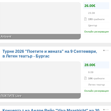
26.00€
23.08
193
грабнати
Център
Онлайн резервация
Artvent
Турне 2026 "Поетите и жената" на 9 Септември,
в Летен театър - Бургас
28.00€
9.09
106
грабнати
Летен театър
Онлайн резервация
ПОЕТИТЕ Live
Концертът на Андре Рийо "Viva Maаstricht" на 30