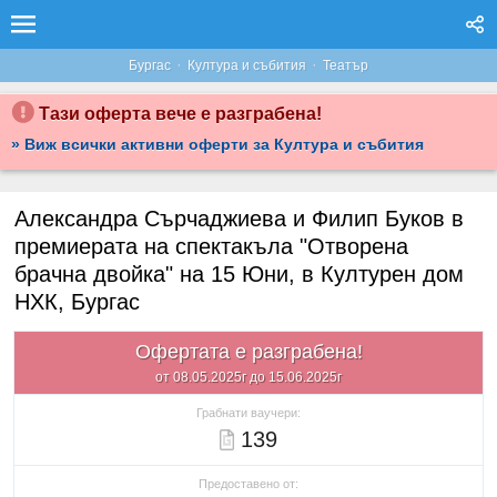
·
·
Бургас
Култура и събития
Театър
Тази оферта вече е разграбена!
» Виж всички активни оферти за Култура и събития
Александра Сърчаджиева и Филип Буков в
премиерата на спектакъла "Отворена
брачна двойка" на 15 Юни, в Културен дом
НХК, Бургас
Офертата е разграбена!
от 08.05.2025г до 15.06.2025г
Грабнати ваучери:
139
Предоставено от: