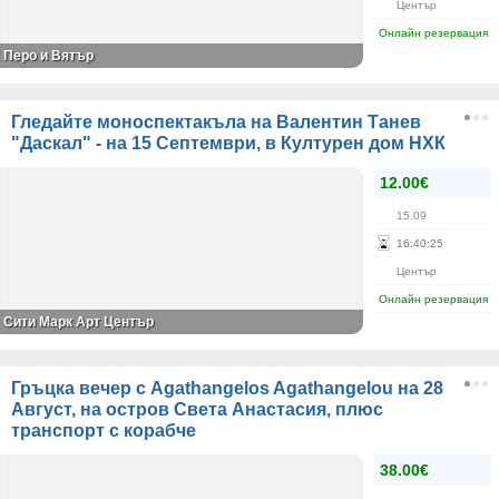
Център
Онлайн резервация
Перо и Вятър
Гледайте моноспектакъла на Валентин Танев
"Даскал" - на 15 Септември, в Културен дом НХК
12.00€
15.09
16
:
40
:
25
Център
Онлайн резервация
Сити Марк Арт Център
Гръцка вечер с Agathangelos Agathangelou на 28
Август, на остров Света Анастасия, плюс
транспорт с корабче
38.00€