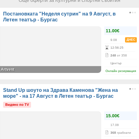
Още оферти за Културни и спортни събития
Постановката "Неделя сутрин" на 9 Август, в
Летен театър - Бургас
11.00€
ДНЕС
9.08
12
:
56
:
25
248
от 358
Център
Аrtvent
Онлайн резервация
Stand Up шоуто на Здрава Каменова "Жена на
море" - на 17 Август в Летен театър - Бургас
Видяно по TV
15.00€
17.08
368
грабнати