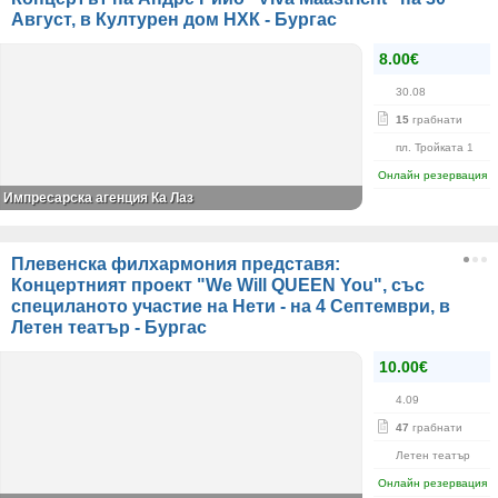
Август, в Културен дом НХК - Бургас
8.00€
30.08
15
грабнати
пл. Тройката 1
Онлайн резервация
Импресарска агенция Ка Лаз
Плевенска филхармония представя:
Концертният проект "We Will QUEEN You", със
специланото участие на Нети - на 4 Септември, в
Летен театър - Бургас
10.00€
4.09
47
грабнати
Летен театър
Онлайн резервация