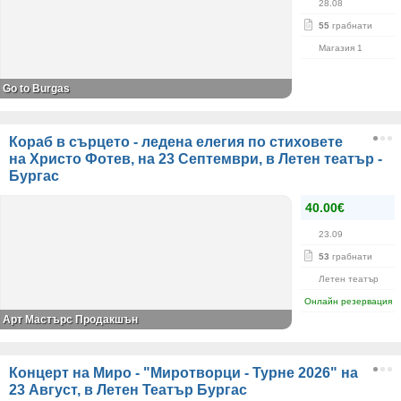
28.08
55
грабнати
Магазия 1
Go to Burgas
Кораб в сърцето - ледена елегия по стиховете
на Христо Фотев, на 23 Септември, в Летен театър -
Бургас
40.00€
23.09
53
грабнати
Летен театър
Онлайн резервация
Арт Мастърс Продакшън
Концерт на Миро - "Миротворци - Турне 2026" на
23 Август, в Летен Театър Бургас