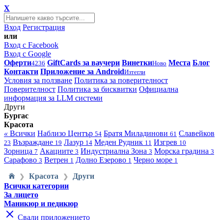
X
Вход
Регистрация
или
Вход с Facebook
Вход с Google
Оферти
GiftCards за ваучери
Винетки
Места
Блог
4236
Ново
Контакти
Приложение за Android
Изтегли
Условия за ползване
Политика за поверителност
Поверителност
Политика за бисквитки
Официална
информация за LLM системи
Други
Бургас
Красота
«
Всички
Наблизо
Център
Братя Миладинови
Славейков
54
61
Възраждане
Лазур
Меден Рудник
Изгрев
23
19
14
11
10
Зорница
Акациите
Индустриална Зона
Морска градина
7
3
3
3
Сарафово
Ветрен
Долно Езерово
Черно море
3
1
1
1
Красота
Други
❯
❯
Всички категории
За лицето
Маникюр и педикюр
Свали приложението