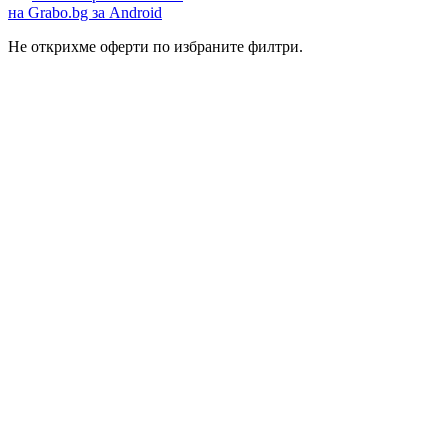
на Grabo.bg за Android
Не открихме оферти по избраните филтри.