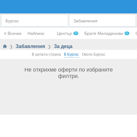
ЗА ДЕЦАТА
Бургас
Забавления
«
Всички
Наблизо
Център
Братя Миладинови
55
61
Забавления
За деца
❯
❯
В цялата страна
В Бургас
Около Бургас
Не открихме оферти по избраните
филтри.