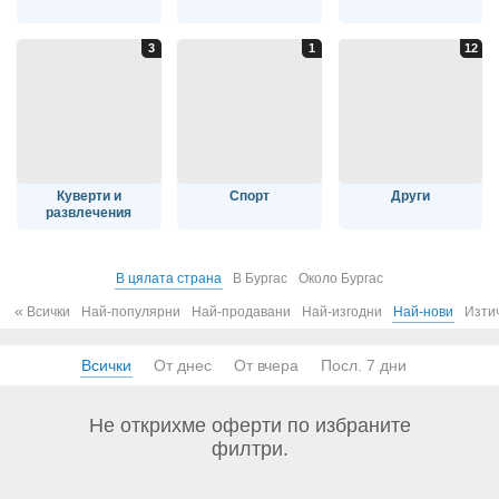
Куверти и
Спорт
Други
развлечения
В цялата страна
В Бургас
Около Бургас
«
Всички
Най-популярни
Най-продавани
Най-изгодни
Най-нови
Изти
Всички
От днес
От вчера
Посл. 7 дни
Не открихме оферти по избраните
филтри.