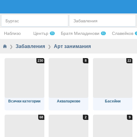
АРТ ЗАНИМАНИЯ
Бургас
Забавления
Наблизо
Център
Братя Миладинови
Славейков
55
61
Забавления
Арт занимания
❯
❯
Всички категории
Аквапаркове
Басейни