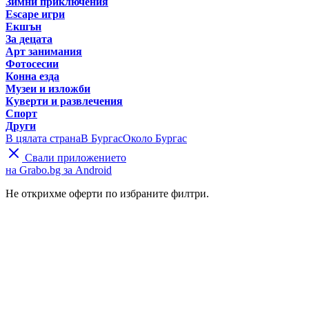
Зимни приключения
Escape игри
Екшън
За децата
Арт занимания
Фотосесии
Конна езда
Музеи и изложби
Куверти и развлечения
Спорт
Други
В цялата страна
В Бургас
Около Бургас
Свали приложението
на Grabo.bg за Android
Не открихме оферти по избраните филтри.