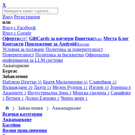
X
Вход
Регистрация
или
Вход с Facebook
Вход с Google
Оферти
GiftCards за ваучери
Винетки
Места
Блог
4267
Ново
Контакти
Приложение за Android
Изтегли
Условия за ползване
Политика за поверителност
Поверителност
Политика за бисквитки
Официална
информация за LLM системи
Аквапаркове
Бургас
Забавления
Наблизо
Център
Братя Миладинови
Славейков
55
61
23
Възраждане
Лазур
Меден Рудник
Изгрев
Зорница
20
13
11
10
8
Акациите
Индустриална Зона
Морска градина
Сарафово
3
3
3
Ветрен
Долно Езерово
Черно море
3
1
1
1
Забавления
Аквапаркове
❯
❯
Всички категории
Аквапаркове
Басейни
Водни приключения