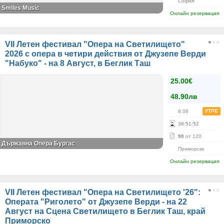
София
Smiles Music
Онлайн резервация
VII Летен фестивал "Опера на Светилището"
2026 с опера в четири действия от Джузепе Верди
"Набуко" - на 8 Август, в Беглик Таш
25.00€
48.90лв
УТРЕ
8.08
36
:
51
:
52
90
от 120
Държавна Опера Бургас
Приморско
Онлайн резервация
VII Летен фестивал "Опера на Светилището '26":
Операта "Риголето" от Джузепе Верди - на 22
Август на Сцена Светилището в Беглик Таш, край
Приморско