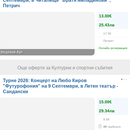
Септември, в Читалище "Братя Миладинови",
Петрич
13.00€
25.43лв
17.09
Петрич
Онлайн резервация
Недеков Арт
Още оферти за Културни и спортни събития
Турне 2026: Концерт на Любо Киров
"Футурофония" на 9 Септември, в Летен театър -
Сандански
15.00€
29.34лв
9.09
49
грабнати