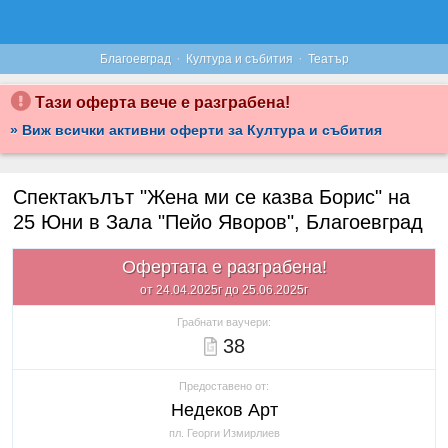
·
·
Благоевград
Култура и събития
Театър
Тази оферта вече е разграбена!
» Виж всички активни оферти за Култура и събития
Спектакълът "Жена ми се казва Борис" на
25 Юни в Зала "Пейо Яворов", Благоевград
Офертата е разграбена!
от 24.04.2025г до 25.06.2025г
Грабнати ваучери:
38
Предоставено от:
Недеков Арт
пл. Георги Измирлиев