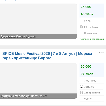
25.00€
48.90лв
22.08
25
грабнати
Приморско
Държавна Опера Бургас
Онлайн резервация
SPICE Music Festival 2026 | 7 и 8 Август | Морска
гара - пристанище Бургас
50.00€
97.79лв
7.08
- 8.08
33
:
51
:
52
155
грабнати
Културно-масова дейност - МАС
Бургас