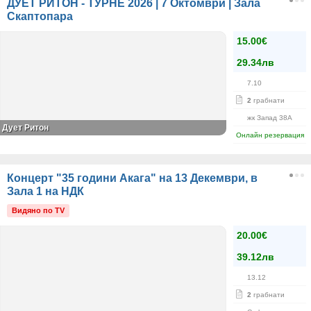
ДУЕТ РИТОН - ТУРНЕ 2026 | 7 Октомври | Зала
Скаптопара
15.00€
29.34лв
7.10
2
грабнати
жк Запад 38A
Дует Ритон
Онлайн резервация
Концерт "35 години Акага" на 13 Декември, в
Зала 1 на НДК
Видяно по TV
20.00€
39.12лв
13.12
2
грабнати