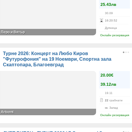
25.43лв
30.09
16
:
20
:
52
Дупница
Перо и Вятър
Онлайн резервация
Турне 2026: Концерт на Любо Киров
"Футурофония" на 19 Ноември, Спортна зала
Скаптопара, Благоевград
20.00€
39.12лв
19.11
22
грабнати
кв. Запад
Artvent
Онлайн резервация