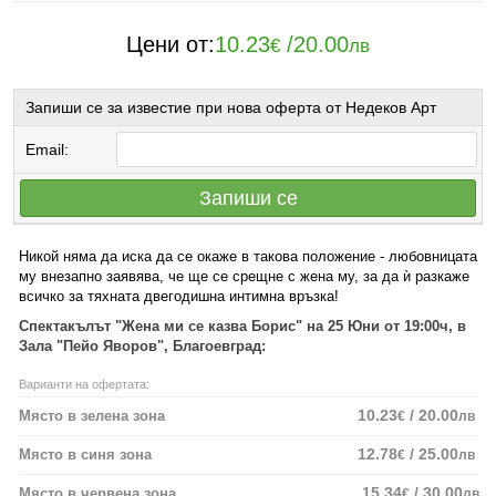
Цени от:
10.23
/
20.00
€
лв
Запиши се за известие при нова оферта от Недеков Арт
Email:
Запиши се
Никой няма да иска да се окаже в такова положение - любовницата
му внезапно заявява, че ще се срещне с жена му, за да ѝ разкаже
всичко за тяхната двегодишна интимна връзка!
Спектакълът "Жена ми се казва Борис" на 25 Юни от 19:00ч, в
Зала "Пейо Яворов", Благоевград:
Варианти на офертата:
10.23
/ 20.00
Място в зелена зона
€
лв
12.78
/ 25.00
Място в синя зона
€
лв
15.34
/ 30.00
Място в червена зона
€
лв