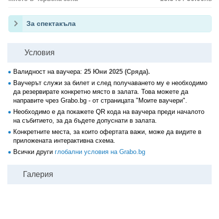
За спектакъла
Условия
Валидност на ваучера:
25 Юни 2025 (Сряда).
Ваучерът служи за билет и след получаването му е необходимо
да резервирате конкретно място в залата. Това можете да
направите чрез Grabo.bg - от страницата "Моите ваучери".
Необходимо е да покажете QR кода на ваучера преди началото
на събитието, за да бъдете допуснати в залата.
Конкретните места, за които офертата важи, може да видите в
приложената интерактивна схема.
Всички други
глобални условия на Grabo.bg
Галерия