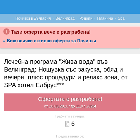
·
·
·
·
Почивки в България
Велинград
Родопи
Планина
Spa
Тази оферта вече е разграбена!
» Виж всички активни оферти за Почивки
Лечебна програма "Жива вода" във
Велинград: Нощувка със закуска, обяд и
вечеря, плюс процедури и релакс зона, от
SPA хотел Елбрус***
Офертата е разграбена!
от 28.05.2026г до 11.07.2026г
Грабнати ваучери:
6
Предоставено от: