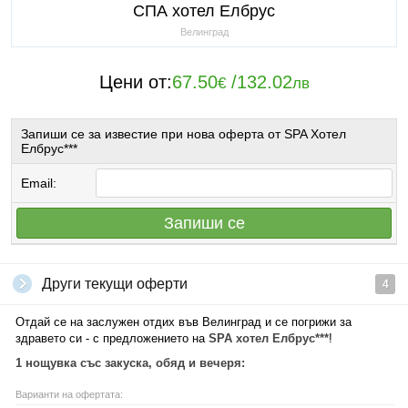
СПА хотел Елбрус
Велинград
Цени от:
67.50
/
132.02
€
лв
Запиши се за известие при нова оферта от SPA Хотел
Елбрус***
Email:
Запиши се
Други текущи оферти
4
Отдай се на заслужен отдих във Велинград и се погрижи за
здравето си - с предложението на
SPA хотел Елбрус***
!
1 нощувка със закуска, обяд и вечеря:
Варианти на офертата: