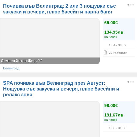
Почивка във Велинград: 2 или 3 нощувки със
закуски и вечери, плюс басейн и парна баня
69.00€
134.95лв
на човек
1.04
- 30.09
22
грабнати
Семеен Хотел Жери***
Велинград
SPA почивка във Велинград през Август:
Нощувка със закуска и вечеря, плюс басейни и
релакс зона
98.00€
191.67лв
на човек
1.08
- 31.08