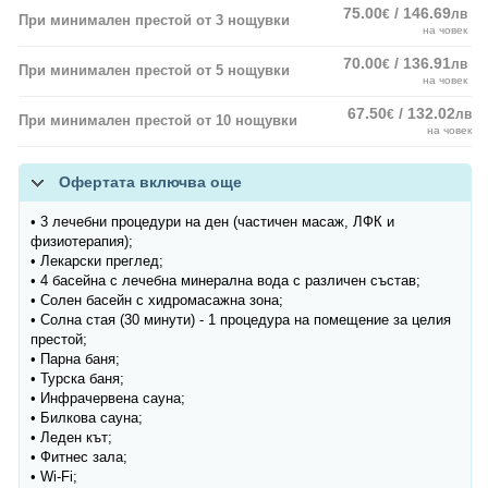
75.00
/ 146.69
€
лв
При минимален престой от 3 нощувки
на човек
70.00
/ 136.91
€
лв
При минимален престой от 5 нощувки
на човек
67.50
/ 132.02
€
лв
При минимален престой от 10 нощувки
на човек
Офертата включва още
• 3 лечебни процедури на ден (частичен масаж, ЛФК и
физиотерапия);
• Лекарски преглед;
• 4 басейна с лечебна минерална вода с различен състав;
• Солен басейн с хидромасажна зона;
• Солна стая (30 минути) - 1 процедура на помещение за целия
престой;
• Парна баня;
• Турска баня;
• Инфрачервена сауна;
• Билкова сауна;
• Леден кът;
• Фитнес зала;
• Wi-Fi;