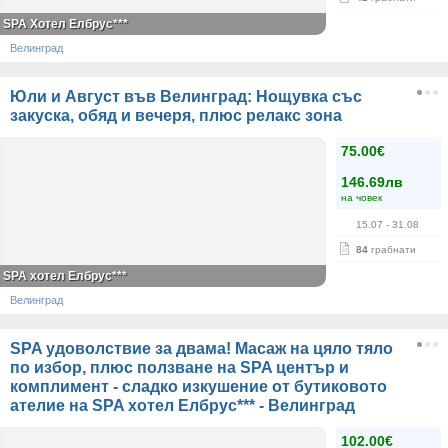
SPA Хотел Елбрус***
Велинград
Юли и Август във Велинград: Нощувка със
закуска, обяд и вечеря, плюс релакс зона
75.00€
146.69лв
на човек
15.07
- 31.08
84
грабнати
SPA хотел Елбрус***
Велинград
SPA удоволствие за двама! Масаж на цяло тяло
по избор, плюс ползване на SPA център и
комплимент - сладко изкушение от бутиковото
ателие на SPA хотел Елбрус*** - Велинград
102.00€