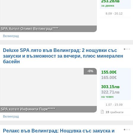
253.28лв
за двама
8.09
- 20.12
SPA Хотел Олимп Велинград****
Велинград
Deluxe SPA лято във Велинград: 2 нощувки със
закуски и възможност за вечери, плюс минерален
басейн
-6%
155.00€
165.00€
303.15лв
322.71лв
на човек
1.07
- 15.09
SPA хотел Инфинити Парк*****
19
грабнати
Велинград
Релакс във Велинград: Нощувка със закуска и