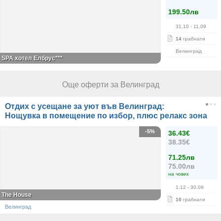
199.50лв
31.10
- 11.09
14
грабнати
Велинград
SPA хотел Елбрус***
Още оферти за Велинград
Отдих с усещане за уют във Велинград:
Нощувка в помещение по избор, плюс релакс зона
-5%
36.43€
38.35€
71.25лв
75.00лв
на човек
1.12
- 30.09
The House
10
грабнати
Велинград