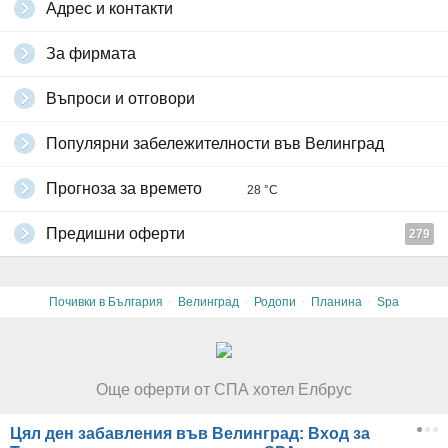
Адрес и контакти
За фирмата
Въпроси и отговори
Популярни забележителности във Велинград
Прогноза за времето
28 °C
Предишни оферти
279
·
·
·
·
Почивки в България
Велинград
Родопи
Планина
Spa
Още оферти от СПА хотел Елбрус
Цял ден забавления във Велинград: Вход за