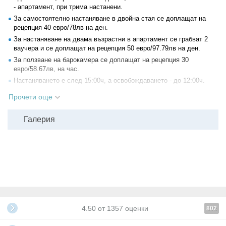
- апартамент, при трима настанени.
За самостоятелно настаняване в двойна стая се доплащат на
рецепция 40 евро/78лв на ден.
За настаняване на двама възрастни в апартамент се грабват 2
ваучера и се доплащат на рецепция 50 евро/97.79лв на ден.
За ползване на барокамера се доплащат на рецепция 30
евро/58.67лв, на час.
Настаняването е след 15:00ч, а освобождаването - до 12:00ч.
Процедурите се назначават след безплатен медицински преглед
Прочети още
и изработване на лечебна програма
Няма ограничение за броя ваучери и комбинирането им, с цел
Галерия
удължаване на престоя.
Всички други
глобални условия на Grabo.bg
4.50
от
1357
оценки
802