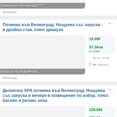
Гранд хотел Велинград*****
Велинград
Почивка във Велинград: Нощувка със закуска -
в двойна стая, плюс джакузи
19.00€
37.16лв
на човек
28.04
- 30.09
66
грабнати
Къща за гости Деметра
Велинград
Делнична SPA почивка във Велинград: Нощувка
със закуска и вечеря в помещение по избор, плюс
басейн и релакс зона
129.50€