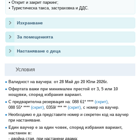
• Открит и закрит паркинг;
• Туристическа такса, застраховка и ДДС.
Изхранване
За помещенията
Настаняване с деца
Условия
Валидност на ваучера:
от 28 Май до 20 Юли 2026г.
Офертата важи при минимален престой от 3, 5 или 10
нощувки, според избрания вариант.
С предварителна резервация на:
088 61* ****
(скрит)
,
088 55* ****
(скрит)
,
0359/ *** **
(скрит)
, с номер на ваучер.
Необходимо е да представите номер и секретен код на ваучер
при настаняване.
Един ваучер е за един човек, според избрания вариант,
настанен в:
- двойна стая, при настанени двама;