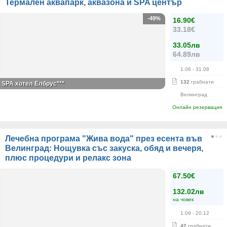
Термален аквапарк, аквазона и SPA център
-49%
16.90€
33.18€
33.05лв
64.89лв
1.06
- 31.08
132
грабнати
SPA хотел Елбрус***
Велинград
Онлайн резервация
Лечебна програма "Жива вода" през есента във
Велинград: Нощувка със закуска, обяд и вечеря,
плюс процедури и релакс зона
67.50€
132.02лв
на човек
1.09
- 20.12
42
грабнати